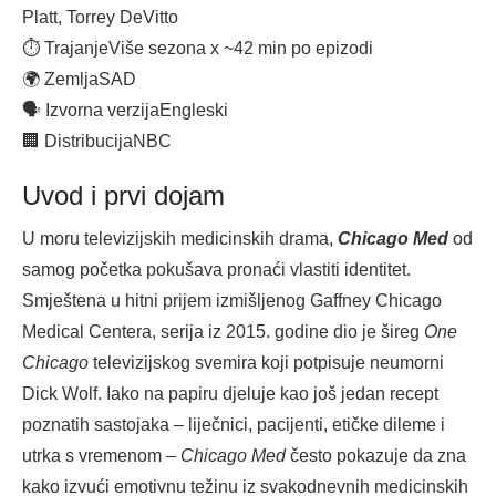
Platt, Torrey DeVitto
⏱ Trajanje
Više sezona x ~42 min po epizodi
🌍 Zemlja
SAD
🗣 Izvorna verzija
Engleski
🏢 Distribucija
NBC
Uvod i prvi dojam
U moru televizijskih medicinskih drama,
Chicago Med
od
samog početka pokušava pronaći vlastiti identitet.
Smještena u hitni prijem izmišljenog Gaffney Chicago
Medical Centera, serija iz 2015. godine dio je šireg
One
Chicago
televizijskog svemira koji potpisuje neumorni
Dick Wolf. Iako na papiru djeluje kao još jedan recept
poznatih sastojaka – liječnici, pacijenti, etičke dileme i
utrka s vremenom –
Chicago Med
često pokazuje da zna
kako izvući emotivnu težinu iz svakodnevnih medicinskih