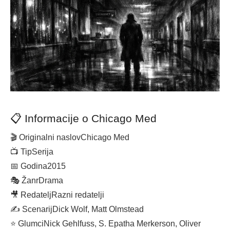
📋 Informacije o Chicago Med
🎬 Originalni naslov
Chicago Med
📺 Tip
Serija
📅 Godina
2015
🎭 Žanr
Drama
🎥 Redatelj
Razni redatelji
✍️ Scenarij
Dick Wolf, Matt Olmstead
⭐ Glumci
Nick Gehlfuss, S. Epatha Merkerson, Oliver