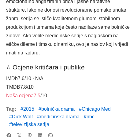
emocionalno angažiranih priča i jasne narativne
strukture. Iako ne donosi revolucionarne pomake unutar
žanra, serija se ističe kvalitetnom glumom, stabilnom
produkcijom i temama koje često nadilaze same bolničke
zidove. Ako volite medicinske serije s naglaskom na
etičke dileme i timsku dinamiku, ovo je naslov koji vrijedi
imati na radaru.
⭐ Ocjene kritičara i publike
IMDb
7.6
/10 · N/A
TMDB
7.8
/10
Naša ocjena
7.5
/10
Tag:
2015
bolnička drama
Chicago Med
Dick Wolf
medicinska drama
nbc
televizijska serija