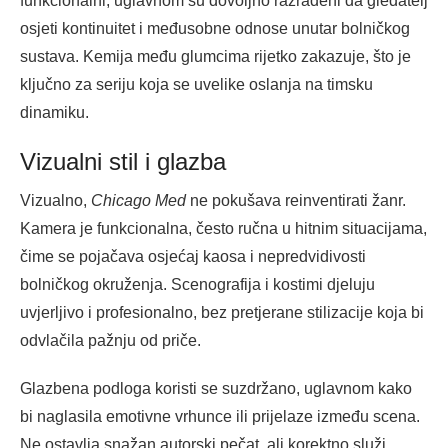
funkcionalni, uglavnom su dovoljno razrađeni da gledatelj
osjeti kontinuitet i međusobne odnose unutar bolničkog
sustava. Kemija među glumcima rijetko zakazuje, što je
ključno za seriju koja se uvelike oslanja na timsku
dinamiku.
Vizualni stil i glazba
Vizualno,
Chicago Med
ne pokušava reinventirati žanr.
Kamera je funkcionalna, često ručna u hitnim situacijama,
čime se pojačava osjećaj kaosa i nepredvidivosti
bolničkog okruženja. Scenografija i kostimi djeluju
uvjerljivo i profesionalno, bez pretjerane stilizacije koja bi
odvlačila pažnju od priče.
Glazbena podloga koristi se suzdržano, uglavnom kako
bi naglasila emotivne vrhunce ili prijelaze između scena.
Ne ostavlja snažan autorski pečat, ali korektno služi