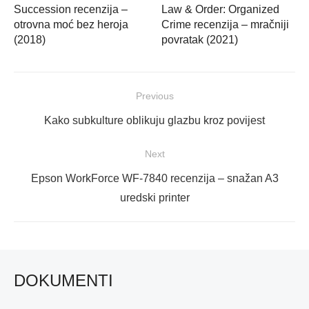
Succession recenzija –
Law & Order: Organized
otrovna moć bez heroja
Crime recenzija – mračniji
(2018)
povratak (2021)
Navigacija
Previous
objava
Previous
Kako subkulture oblikuju glazbu kroz povijest
post:
Next
Next
Epson WorkForce WF-7840 recenzija – snažan A3
post:
uredski printer
DOKUMENTI