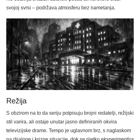
svojoj svrsi – podržava atmosferu bez nametanja.
Režija
S obzirom na to da seriju potpisuju brojni redatelji, režijski
stil varira, ali ostaje unutar jasno definiranih okvira
televizijske drame. Tempo je uglavnom brz, s naglaskom
na dijaloge i krizne situacije, dok se rijetko eksperimentira