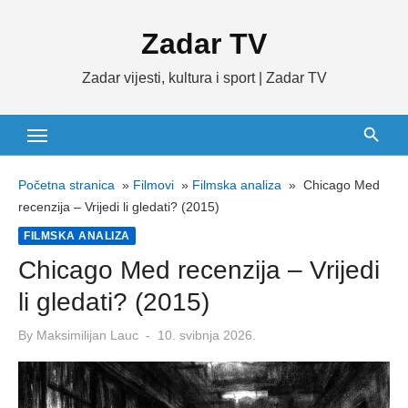
Skip
Zadar TV
to
content
Zadar vijesti, kultura i sport | Zadar TV
Početna stranica
»
Filmovi
»
Filmska analiza
»
Chicago Med
recenzija – Vrijedi li gledati? (2015)
FILMSKA ANALIZA
Chicago Med recenzija – Vrijedi
li gledati? (2015)
Posted
By
Maksimilijan Lauc
10. svibnja 2026.
on