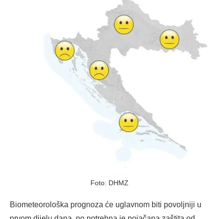
Foto: DHMZ
Biometeorološka prognoza će uglavnom biti povoljniji u
prvom dijelu dana, no potrebna je pojačana zaštita od