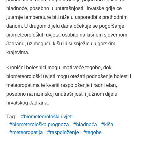
hladnoće, posebno u unutrašnjosti Hrvatske gdje će
jutarnje temperature biti niže u usporedbi s prethodnim
danom. U drugom dijelu dana očekuje se pogoršanje
biometeoroloških uvjeta, osobito na kišnom sjevernom
Jadranu, uz moguću kišu ili susnježicu u gorskim
krajevima.
Kronični bolesnici mogu imati veće tegobe, dok
biometeorološki uvjeti mogu otežati podnošenje bolesti i
meteoropatima te kvariti raspoloženje i radni elan,
posebno na nizinskoj unutrašnjosti i južnom dijelu
hrvatskog Jadrana.
Tag:
biometeorološki uvjeti
biometerološka prognoza
hladnoća
kiša
meteoropatija
raspoloženje
tegobe