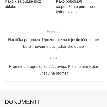
Kako kiša putuje kroz
Kako poboljšati
oblake
raspoloženje prirodno i
jednostavno
Navigacija
Previous
objava
Previous
Nautička prognoza: Upozorenje na mjestimične udare
post:
bure i neverine duž jadranske obale
Next
Next
Prometna prognoza za 22. travnja: Kiša i olujni vjetar
post:
utječu na promet
DOKUMENTI