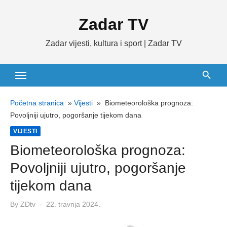
Skip
Zadar TV
to
content
Zadar vijesti, kultura i sport | Zadar TV
Početna stranica
»
Vijesti
»
Biometeorološka prognoza:
Povoljniji ujutro, pogoršanje tijekom dana
VIJESTI
Biometeorološka prognoza:
Povoljniji ujutro, pogoršanje
tijekom dana
Posted
By
ZDtv
22. travnja 2024.
on