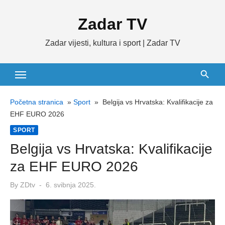
Skip
Zadar TV
to
content
Zadar vijesti, kultura i sport | Zadar TV
Početna stranica
»
Sport
»
Belgija vs Hrvatska: Kvalifikacije za
EHF EURO 2026
SPORT
Belgija vs Hrvatska: Kvalifikacije
za EHF EURO 2026
Posted
By
ZDtv
6. svibnja 2025.
on