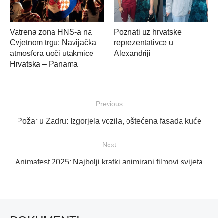
Vatrena zona HNS-a na
Poznati uz hrvatske
Cvjetnom trgu: Navijačka
reprezentativce u
atmosfera uoči utakmice
Alexandriji
Hrvatska – Panama
Navigacija
Previous
objava
Previous
Požar u Zadru: Izgorjela vozila, oštećena fasada kuće
post:
Next
Next
Animafest 2025: Najbolji kratki animirani filmovi svijeta
post: