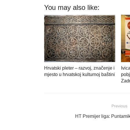
You may also like:
Hrvatski pleter – razvoj, značenje i
Ivic
mjesto u hrvatskoj kulturnoj baštini
pobj
Zadr
Navigacija
Previous
objava
Previous
HT Premijer liga: Puntamik
post: