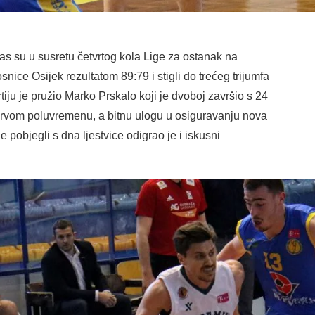
su u susretu četvrtog kola Lige za ostanak na
nice Osijek rezultatom 89:79 i stigli do trećeg trijumfa
rtiju je pružio Marko Prskalo koji je dvoboj završio s 24
prvom poluvremenu, a bitnu ulogu u osiguravanju nova
 pobjegli s dna ljestvice odigrao je i iskusni