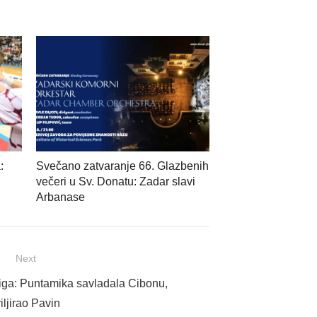
:
Svečano zatvaranje 66. Glazbenih
večeri u Sv. Donatu: Zadar slavi
Arbanase
Next
iga: Puntamika savladala Cibonu,
riljirao Pavin