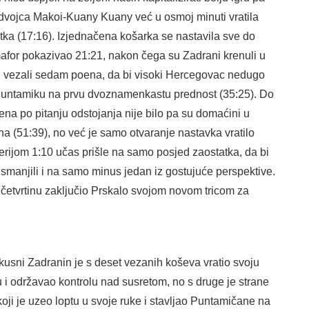
 dvojca Makoi-Kuany Kuany već u osmoj minuti vratila
ka (17:16). Izjednačena košarka se nastavila sve do
afor pokazivao 21:21, nakon čega su Zadrani krenuli u
 su vezali sedam poena, da bi visoki Hercegovac nedugo
untamiku na prvu dvoznamenkastu prednost (35:25). Do
na po pitanju odstojanja nije bilo pa su domaćini u
ena (51:39), no već je samo otvaranje nastavka vratilo
serijom 1:10 učas prišle na samo posjed zaostatka, da bi
smanjili i na samo minus jedan iz gostujuće perspektive.
bi četvrtinu zaključio Prskalo svojom novom tricom za
skusni Zadranin je s deset vezanih koševa vratio svoju
 održavao kontrolu nad susretom, no s druge je strane
oji je uzeo loptu u svoje ruke i stavljao Puntamičane na