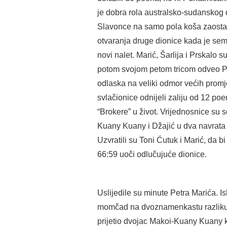
je dobra rola australsko-sudanskog
Slavonce na samo pola koša zaostat
otvaranja druge dionice kada je sem
novi nalet. Marić, Šarlija i Prskalo
potom svojom petom tricom odveo P
odlaska na veliki odmor većih promje
svlačionice odnijeli zaliju od 12 po
“Brokere” u život. Vrijednosnice su 
Kuany Kuany i Džajić u dva navrata 
Uzvratili su Toni Ćutuk i Marić, da 
66:59 uoči odlučujuće dionice.
Uslijedile su minute Petra Marića. I
momčad na dvoznamenkastu razliku i
prijetio dvojac Makoi-Kuany Kuany k