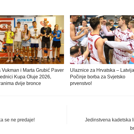
a Vukman i Marta Grubić Paver
Ulaznice za Hrvatska – Latvija
ednici Kupa Oluje 2026,
Počinje borba za Svjetsko
anima dvije bronce
prvenstvo!
Next
a se ne predaje!
Jedinstvena kadetska l
post:
b