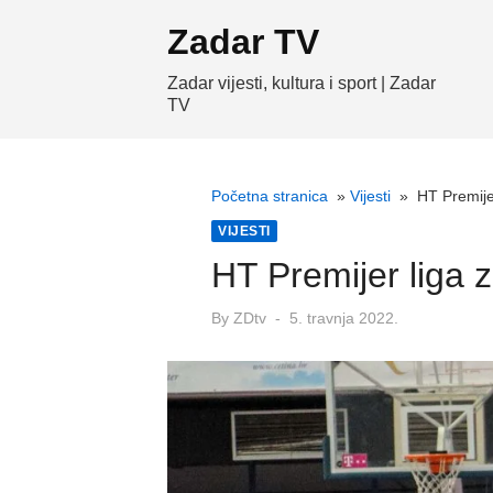
Skip
Zadar TV
to
content
Zadar vijesti, kultura i sport | Zadar
TV
Početna stranica
»
Vijesti
»
HT Premije
VIJESTI
HT Premijer liga 
Posted
By
ZDtv
5. travnja 2022.
on