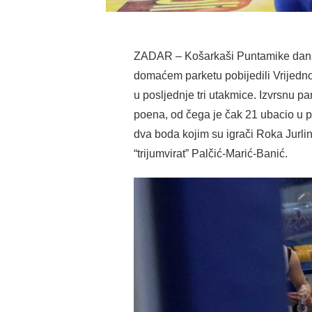
ZADAR – Košarkaši Puntamike danas 
domaćem parketu pobijedili Vrijednos
u posljednje tri utakmice. Izvrsnu pa
poena, od čega je čak 21 ubacio u 
dva boda kojim su igrači Roka Jurline
“trijumvirat” Palčić-Marić-Banić.