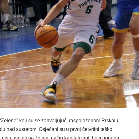
 “Zelene” koji su se zahvaljujući raspoloženom Prskalu
rolu nad susretom. Osječani su u prvoj četvrtini teško
isu uspjeli na željeni način kapitalizirati bolju igru pa