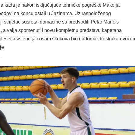
raja kada je nakon isključujuće tehničke pogreške Makoija
 bodovi na koncu ostali u Jazinama. Uz raspoloženog
ji strijelac susreta, domaćine su predvodili Petar Marić s
a, a valja spomenuti i novu kompletnu predstavu kapetana
, deset asistencija i osam skokova bio nadomak trostruko-dvoci
je
.