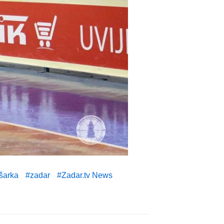
šarka
zadar
Zadar.tv News