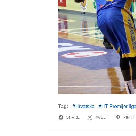
Tag:
Hrvatska
HT Premijer lig
SHARE
TWEET
PIN IT