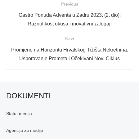
Navigacija
Previous
objava
Previous
Gastro Ponuda Adventa u Zadru 2023. (2. dio):
post:
Raznolikost okusa i inovativni zalogaji
Next
Next
Promjene na Horizontu Hrvatskog Tržišta Nekretnina:
post:
Usporavanje Prometa i Očekivani Novi Ciklus
DOKUMENTI
Statut medija
Agencija za medije