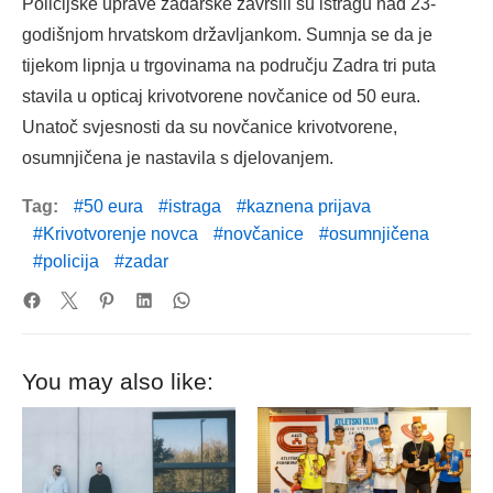
Policijske uprave zadarske završili su istragu nad 23-
godišnjom hrvatskom državljankom. Sumnja se da je
tijekom lipnja u trgovinama na području Zadra tri puta
stavila u opticaj krivotvorene novčanice od 50 eura.
Unatoč svjesnosti da su novčanice krivotvorene,
osumnjičena je nastavila s djelovanjem.
Tag:
50 eura
istraga
kaznena prijava
Krivotvorenje novca
novčanice
osumnjičena
policija
zadar
You may also like: