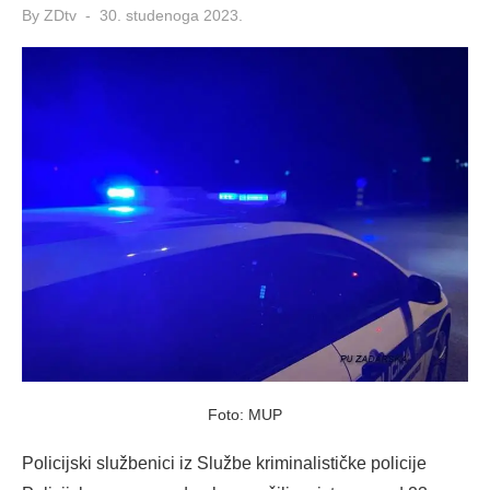
Posted
By
ZDtv
30. studenoga 2023.
on
Foto: MUP
Policijski službenici iz Službe kriminalističke policije