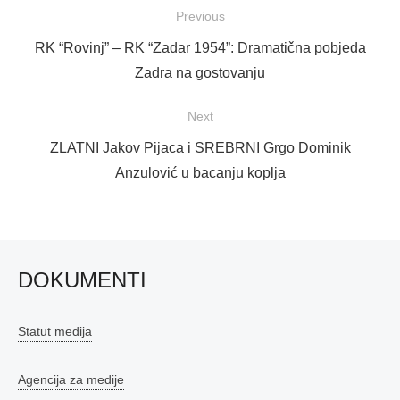
Navigacija
Previous
objava
Previous
RK “Rovinj” – RK “Zadar 1954”: Dramatična pobjeda
post:
Zadra na gostovanju
Next
Next
ZLATNI Jakov Pijaca i SREBRNI Grgo Dominik
post:
Anzulović u bacanju koplja
DOKUMENTI
Statut medija
Agencija za medije