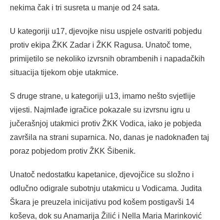
nekima čak i tri susreta u manje od 24 sata.
U kategoriji u17, djevojke nisu uspjele ostvariti pobjedu
protiv ekipa ŽKK Zadar i ŽKK Ragusa. Unatoč tome,
primijetilo se nekoliko izvrsnih obrambenih i napadačkih
situacija tijekom obje utakmice.
S druge strane, u kategoriji u13, imamo nešto svjetlije
vijesti. Najmlađe igračice pokazale su izvrsnu igru u
jučerašnjoj utakmici protiv ŽKK Vodica, iako je pobjeda
završila na strani suparnica. No, danas je nadoknađen taj
poraz pobjedom protiv ŽKK Šibenik.
Unatoč nedostatku kapetanice, djevojčice su složno i
odlučno odigrale subotnju utakmicu u Vodicama. Judita
Škara je preuzela inicijativu pod košem postigavši 14
koševa, dok su Anamarija Žilić i Nella Maria Marinković