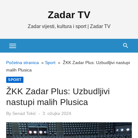
Skip
Zadar TV
to
content
Zadar vijesti, kultura i sport | Zadar TV
Početna stranica
»
Sport
»
ŽKK Zadar Plus: Uzbudljivi nastupi
malih Plusica
SPORT
ŽKK Zadar Plus: Uzbudljivi
nastupi malih Plusica
Posted
By
Senad Tokić
3. ožujka 2024.
on