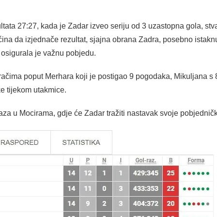
ltata 27:27, kada je Zadar izveo seriju od 3 uzastopna gola, st
na da izjednače rezultat, sjajna obrana Zadra, posebno istak
 osigurala je važnu pobjedu.
gračima poput Merhara koji je postigao 9 pogodaka, Mikuljana s 
tke tijekom utakmice.
a u Mocirama, gdje će Zadar tražiti nastavak svoje pobjedničke