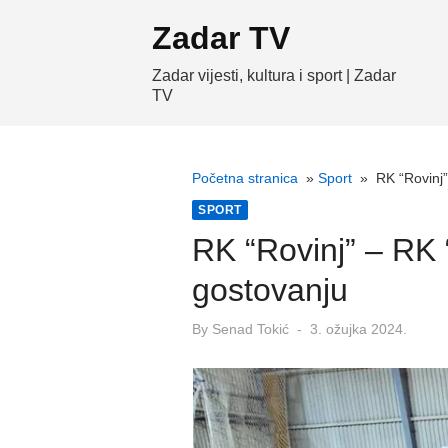
Skip
Zadar TV
to
content
Zadar vijesti, kultura i sport | Zadar
TV
Početna stranica
»
Sport
»
RK “Rovinj
SPORT
RK “Rovinj” – RK
gostovanju
Posted
By
Senad Tokić
3. ožujka 2024.
on