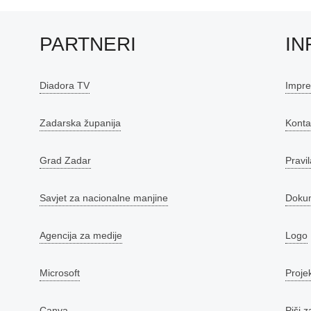
PARTNERI
IN
Diadora TV
Impr
Zadarska županija
Konta
Grad Zadar
Pravil
Savjet za nacionalne manjine
Doku
Agencija za medije
Logo
Microsoft
Proje
Canva
Piši z