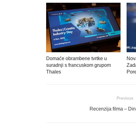
Domaće obrambene tvrtke u
Nov
suradnji s francuskom grupom
Zada
Thales
Por
Navigacija
Previous
objava
Previous
Recenzija filma – Din
post: