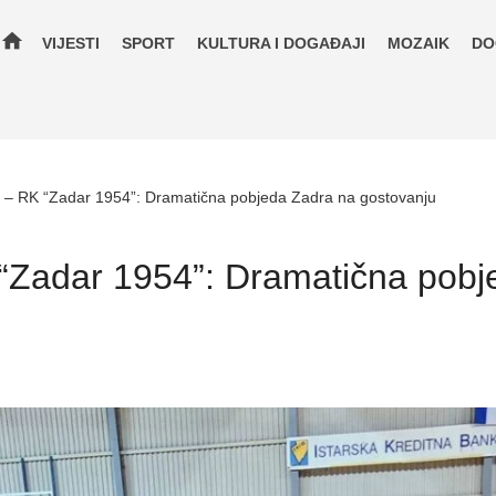
home
VIJESTI
SPORT
KULTURA I DOGAĐAJI
MOZAIK
DO
” – RK “Zadar 1954”: Dramatična pobjeda Zadra na gostovanju
 “Zadar 1954”: Dramatična pobj