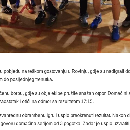
nu pobjedu na teškom gostovanju u Rovinju, gdje su nadigrali 
m do posljednjeg trenutka.
čenu borbu, gdje su obje ekipe pružile snažan otpor. Domaćini su
zaostatak i otići na odmor sa rezultatom 17:15.
vanrednu obrambenu igru i uspio preokrenuti rezultat. Nakon des
govoru domaćina serijom od 3 pogotka, Zadar je uspio uzvratiti