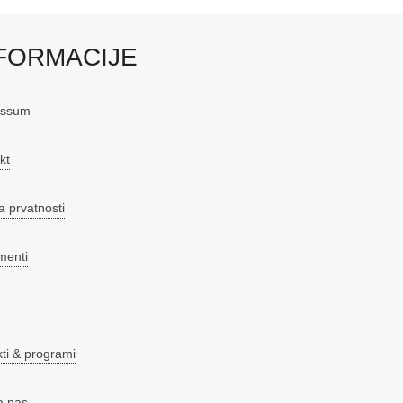
FORMACIJE
essum
kt
a prvatnosti
menti
kti & programi
a nas