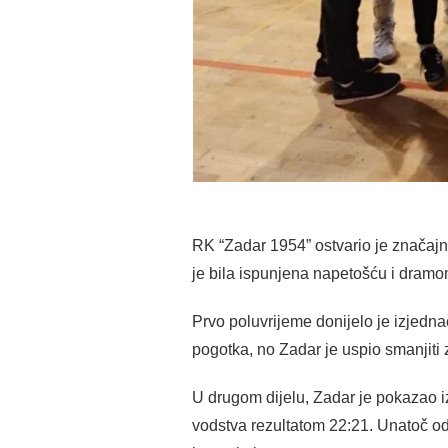
RK “Zadar 1954” ostvario je značaj
je bila ispunjena napetošću i dramo
Prvo poluvrijeme donijelo je izjedna
pogotka, no Zadar je uspio smanjiti 
U drugom dijelu, Zadar je pokazao iz
vodstva rezultatom 22:21. Unatoč od