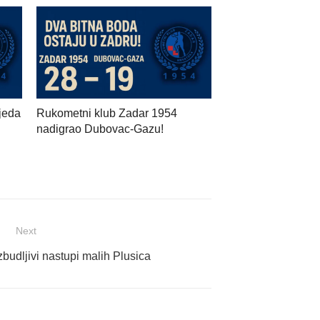
jeda
Rukometni klub Zadar 1954
nadigrao Dubovac-Gazu!
Next
udljivi nastupi malih Plusica