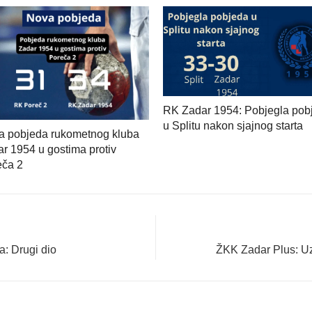
RK Zadar 1954: Pobjegla pob
u Splitu nakon sjajnog starta
a pobjeda rukometnog kluba
r 1954 u gostima protiv
eča 2
Next
a: Drugi dio
ŽKK Zadar Plus: Uzb
post: