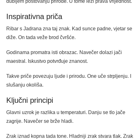
dubljem poštovanju prirode. U tome leži prava vrijednost.
Inspirativna priča
Ribar s Jadrana zna taj znak. Kad sunce padne, vjetar se
diže. On tada veže brod čvršće.
Godinama promatra isti obrazac. Navečer dolazi jači
maestral. Iskustvo potvrđuje znanost.
Takve priče povezuju ljude i prirodu. One uče strpljenju. I
slušanju okoliša.
Ključni principi
Glavni uzrok je razlika u temperaturi. Danju se tlo jače
zagrije. Navečer se brže hladi.
Zrak iznad kopna tada tone. Hladniji zrak stvara tlak. Zrak