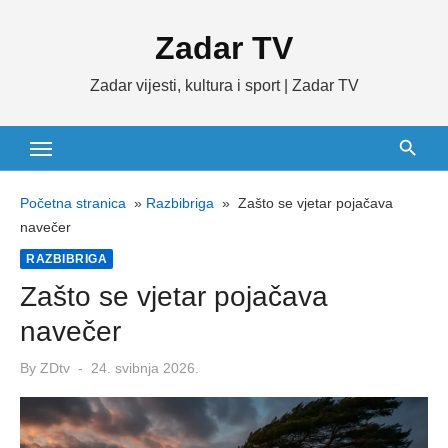
Skip
Zadar TV
to
content
Zadar vijesti, kultura i sport | Zadar TV
Početna stranica
»
Razbibriga
»
Zašto se vjetar pojačava
navečer
RAZBIBRIGA
Zašto se vjetar pojačava
navečer
Posted
By
ZDtv
24. svibnja 2026.
on