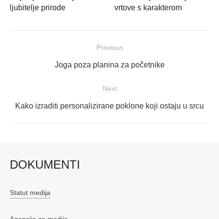
ljubitelje prirode
vrtove s karakterom
Navigacija
Previous
objava
Previous
Joga poza planina za početnike
post:
Next
Next
Kako izraditi personalizirane poklone koji ostaju u srcu
post:
DOKUMENTI
Statut medija