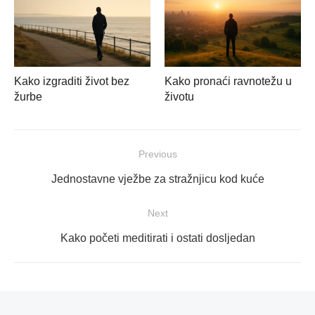
Kako izgraditi život bez
Kako pronaći ravnotežu u
žurbe
životu
Navigacija
Previous
objava
Previous
Jednostavne vježbe za stražnjicu kod kuće
post:
Next
Next
Kako početi meditirati i ostati dosljedan
post: