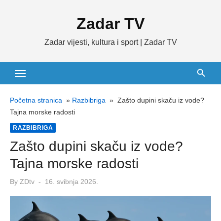
Skip
Zadar TV
to
content
Zadar vijesti, kultura i sport | Zadar TV
Početna stranica
»
Razbibriga
»
Zašto dupini skaču iz vode?
Tajna morske radosti
RAZBIBRIGA
Zašto dupini skaču iz vode?
Tajna morske radosti
Posted
By
ZDtv
16. svibnja 2026.
on