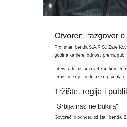
Otvoreni razgovor o 
Frontmen benda S.A.R.S., Žare Kova
godina karijere, odnosu prema publi
Intervju dolazi uoči velikog koncert
teme koje rijetko dolaze u prvi plan.
Tržište, regija i pub
“Srbija nas ne bukira”
Govoreći o odnosu tržišta i benda, Ža