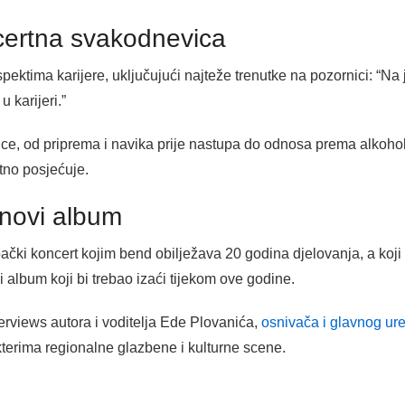
ncertna svakodnevica
aspektima karijere, uključujući najteže trenutke na pozornici: 
u karijeri.”
, od priprema i navika prije nastupa do odnosa prema alkoholu i
atno posjećuje.
 novi album
čki koncert kojim bend obilježava 20 godina djelovanja, a koji će
i album koji bi trebao izaći tijekom ove godine.
terviews autora i voditelja Ede Plovanića,
osnivača i glavnog ur
kterima regionalne glazbene i kulturne scene.