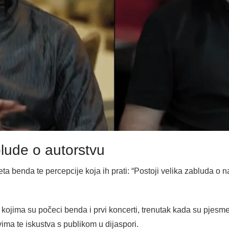
blude o autorstvu
iteta benda te percepcije koja ih prati: “Postoji velika zabluda o 
jima su počeci benda i prvi koncerti, trenutak kada su pjesme 
ima te iskustva s publikom u dijaspori.