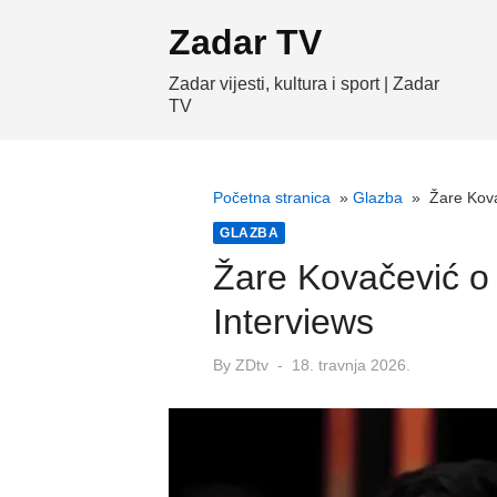
Skip
Zadar TV
to
content
Zadar vijesti, kultura i sport | Zadar
TV
Početna stranica
»
Glazba
»
Žare Kova
GLAZBA
Žare Kovačević o
Interviews
Posted
By
ZDtv
18. travnja 2026.
on