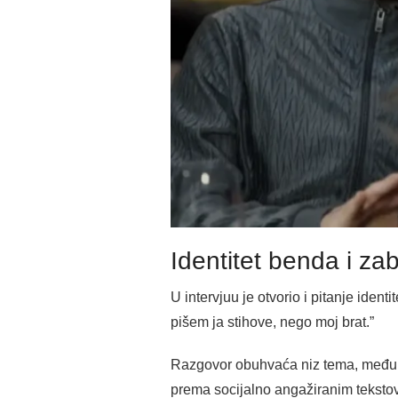
Identitet benda i za
U intervjuu je otvorio i pitanje ident
pišem ja stihove, nego moj brat.”
Razgovor obuhvaća niz tema, među ko
prema socijalno angažiranim tekstov