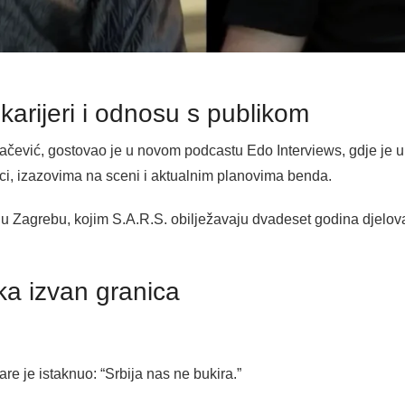
karijeri i odnosu s publikom
čević, gostovao je u novom podcastu Edo Interviews, gdje je 
ci, izazovima na sceni i aktualnim planovima benda.
a u Zagrebu, kojim S.A.R.S. obilježavaju dvadeset godina djelov
lika izvan granica
re je istaknuo: “Srbija nas ne bukira.”