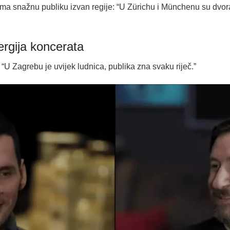
ma snažnu publiku izvan regije: “U Zürichu i Münchenu su dvora
ergija koncerata
 “U Zagrebu je uvijek ludnica, publika zna svaku riječ.”