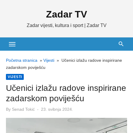
Skip
Zadar TV
to
content
Zadar vijesti, kultura i sport | Zadar TV
Početna stranica
»
Vijesti
»
Učenici izlažu radove inspirirane
zadarskom poviješću
VIJESTI
Učenici izlažu radove inspirirane
zadarskom poviješću
Posted
By
Senad Tokić
23. svibnja 2024.
on