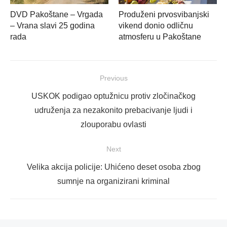
DVD Pakoštane – Vrgada
Produženi prvosvibanjski
– Vrana slavi 25 godina
vikend donio odličnu
rada
atmosferu u Pakoštane
Navigacija
Previous
objava
Previous
USKOK podigao optužnicu protiv zločinačkog
post:
udruženja za nezakonito prebacivanje ljudi i
zlouporabu ovlasti
Next
Next
Velika akcija policije: Uhićeno deset osoba zbog
post:
sumnje na organizirani kriminal