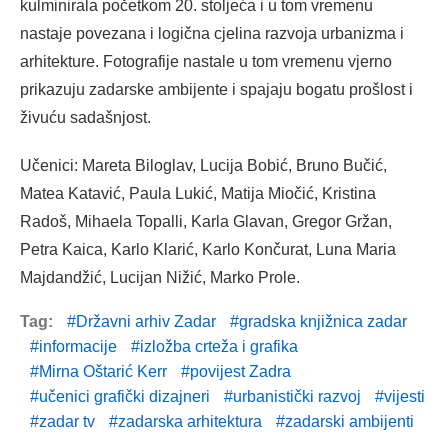
kulminirala početkom 20. stoljeća i u tom vremenu
nastaje povezana i logična cjelina razvoja urbanizma i
arhitekture. Fotografije nastale u tom vremenu vjerno
prikazuju zadarske ambijente i spajaju bogatu prošlost i
živuću sadašnjost.
Učenici: Mareta Biloglav, Lucija Bobić, Bruno Bučić,
Matea Katavić, Paula Lukić, Matija Miočić, Kristina
Radoš, Mihaela Topalli, Karla Glavan, Gregor Gržan,
Petra Kaica, Karlo Klarić, Karlo Končurat, Luna Maria
Majdandžić, Lucijan Nižić, Marko Prole.
Tag:
Državni arhiv Zadar
gradska knjižnica zadar
informacije
izložba crteža i grafika
Mirna Oštarić Kerr
povijest Zadra
učenici grafički dizajneri
urbanistički razvoj
vijesti
zadar tv
zadarska arhitektura
zadarski ambijenti