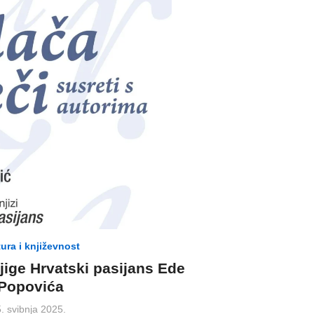
ura i književnost
jige Hrvatski pasijans Ede
Popovića
osted
. svibnja 2025.