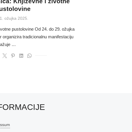
ica: Književne i životne
ustolovine
osted
1. ožujka 2025.
n
životne pustolovine Od 24. do 29. ožujka
 organizira tradicionalnu manifestaciju
tražuje …
FORMACIJE
essum