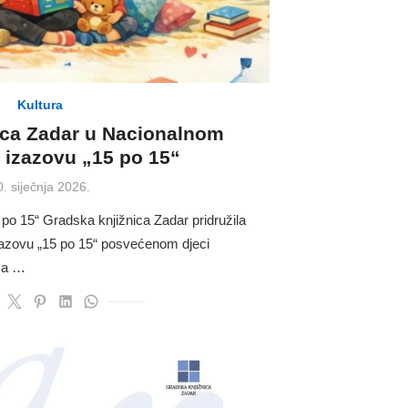
Kultura
ica Zadar u Nacionalnom
 izazovu „15 po 15“
osted
0. siječnja 2026.
n
5 po 15“ Gradska knjižnica Zadar pridružila
azovu „15 po 15“ posvećenom djeci
 za …