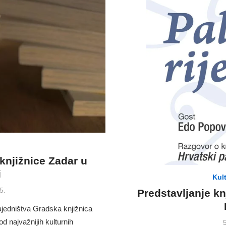
knjižnice Zadar u
i
Kult
5.
Predstavljanje kn
ajedništva Gradska knjižnica
od najvažnijih kulturnih
P
5