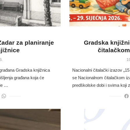
adar za planiranje
Gradska knjižn
jižnice
čitalačkom
P
6.
1
o
 građana Gradska knjižnica
Nacionalni čitalački izazov „1
išljenja građana koja će
se Nacionalnom čitalačkom iz
ade …
predškolske dobi i svima koji