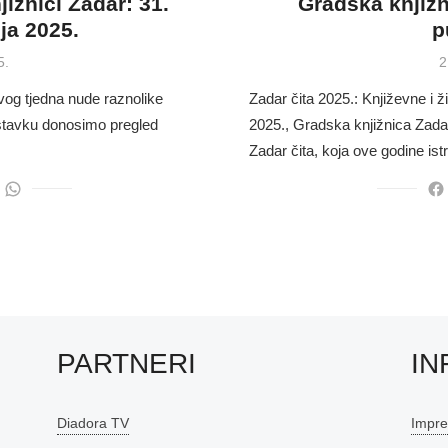
ižnici Zadar: 31.
Gradska knjižn
nja 2025.
p
P
5.
2
o
ovog tjedna nude raznolike
Zadar čita 2025.: Književne i 
astavku donosimo pregled
2025., Gradska knjižnica Zadar
Zadar čita, koja ove godine is
PARTNERI
IN
Diadora TV
Impr