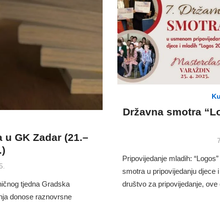
Ku
Državna smotra “Lo
a u GK Zadar (21.–
.)
Pripovijedanje mladih: “Logos” 
5.
smotra u pripovijedanju djece 
ižničnog tjedna Gradska
društvo za pripovijedanje, ov
avnja donose raznovrsne