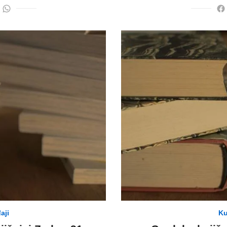
aji
Ku