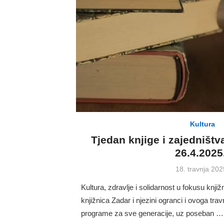
Kultura
Tjedan knjige i zajedništv
26.4.2025
Posted
18. travnja 202
on
Kultura, zdravlje i solidarnost u fokusu knj
knjižnica Zadar i njezini ogranci i ovoga tr
programe za sve generacije, uz poseban …