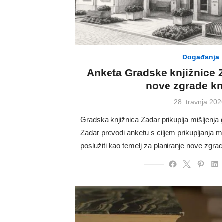
Događanja
Anketa Gradske knjižnice Z
nove zgrade kn
Posted
28. travnja 202
on
Gradska knjižnica Zadar prikuplja mišljenja
Zadar provodi anketu s ciljem prikupljanja m
poslužiti kao temelj za planiranje nove zgr