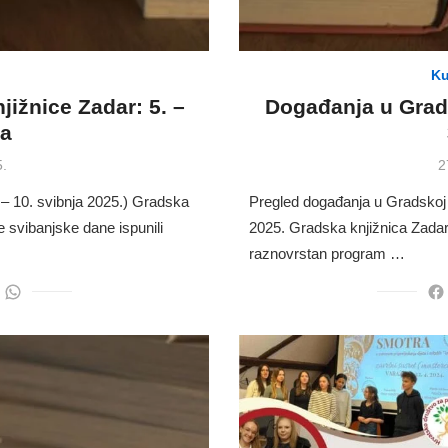
Ku
ižnice Zadar: 5. –
Događanja u Grads
ja
P
5.
2
o
 – 10. svibnja 2025.) Gradska
Pregled događanja u Gradskoj k
ve svibanjske dane ispunili
2025. Gradska knjižnica Zadar 
raznovrstan program …