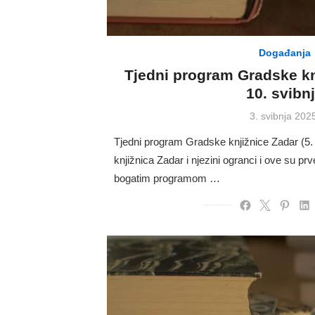
Događanja
Tjedni program Gradske knj
10. svibn
Posted
3. svibnja 202
on
Tjedni program Gradske knjižnice Zadar (5.
knjižnica Zadar i njezini ogranci i ove su pr
bogatim programom …