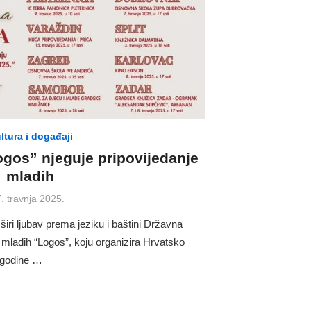
ltura i događaji
gos” njeguje pripovijedanje
mladih
Posted
7. travnja 2025.
on
širi ljubav prema jeziku i baštini Državna
i mladih “Logos”, koju organizira Hrvatsko
e godine …