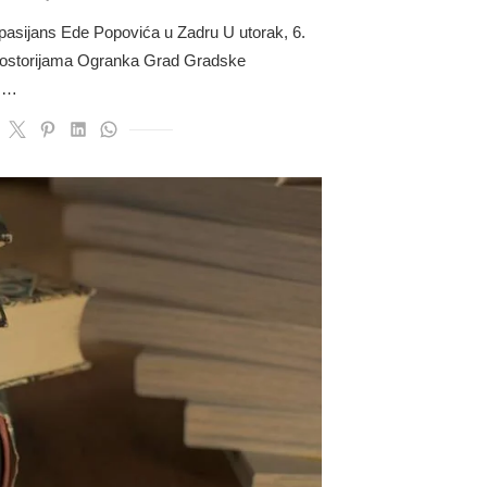
on
 pasijans Ede Popovića u Zadru U utorak, 6.
 prostorijama Ogranka Grad Gradske
, …