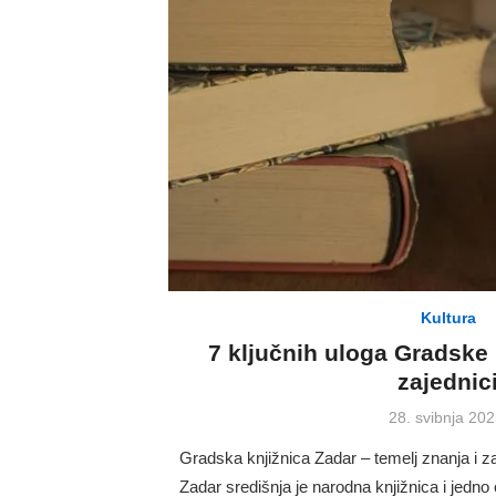
Kultura
7 ključnih uloga Gradske 
zajednic
Posted
28. svibnja 202
on
Gradska knjižnica Zadar – temelj znanja i z
Zadar središnja je narodna knjižnica i jedno 