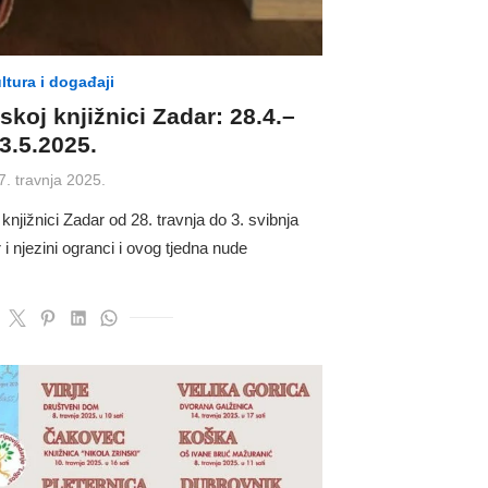
ltura i događaji
koj knjižnici Zadar: 28.4.–
3.5.2025.
osted
7. travnja 2025.
n
njižnici Zadar od 28. travnja do 3. svibnja
i njezini ogranci i ovog tjedna nude