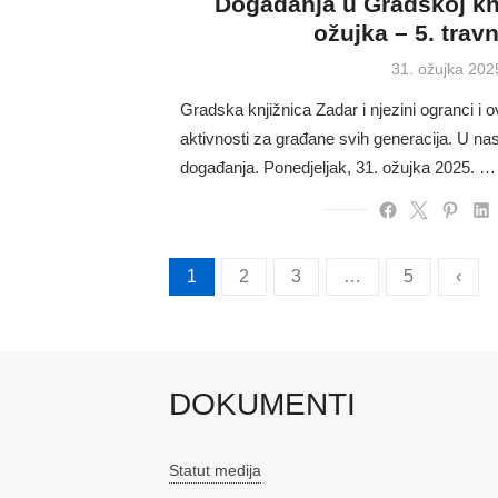
Događanja u Gradskoj knj
ožujka – 5. trav
Posted
31. ožujka 202
on
Gradska knjižnica Zadar i njezini ogranci i 
aktivnosti za građane svih generacija. U n
događanja. Ponedjeljak, 31. ožujka 2025. …
Brojevi
1
2
3
…
5
‹
stranica
objava
DOKUMENTI
Statut medija