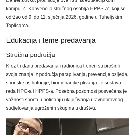
Daniel Zovko, prof. sudjelovali su na edukacijskom
kampu „4. Konvencija stručnog osoblja HPPS-a“, koji se
održao od 9. do 11. siječnja 2026. godine u Tuheljskim
Toplicama.
Edukacija i teme predavanja
Stručna područja
Kroz tri dana predavanja i radionica treneri su proširili
svoja znanja iz područja paraplivanja, prevencije ozljeda,
sportske psihologije, biomehanike plivanja, te sustava
rada HPO-a i HPPS-a. Posebna pozornost posvećena je
važnosti sporta u poticanju uključivanja i ravnopravnog
sudjelovanja ugroženih skupina u društvu.