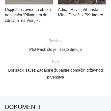
Uspješno završena obuka
Adrian Pavić: Vrhunski
neplivača “Plivanjem do
Mladi Plivač iz PK Jadere
zdravlja” na Višnjiku
Navigacija
Previous
objava
Previous
Plot twist: što je i zašto djeluje
post:
Next
Next
Boksački savez Zadarske županije domaćin državnog
post:
prvenstva
DOKUMENTI