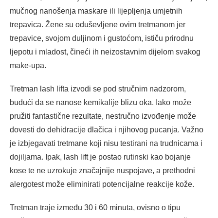
mučnog nanošenja maskare ili lijepljenja umjetnih
trepavica. Žene su oduševljene ovim tretmanom jer
trepavice, svojom duljinom i gustoćom, ističu prirodnu
ljepotu i mladost, čineći ih neizostavnim dijelom svakog
make-upa.
Tretman lash lifta izvodi se pod stručnim nadzorom,
budući da se nanose kemikalije blizu oka. Iako može
pružiti fantastične rezultate, nestručno izvođenje može
dovesti do dehidracije dlačica i njihovog pucanja. Važno
je izbjegavati tretmane koji nisu testirani na trudnicama i
dojiljama. Ipak, lash lift je postao rutinski kao bojanje
kose te ne uzrokuje značajnije nuspojave, a prethodni
alergotest može eliminirati potencijalne reakcije kože.
Tretman traje između 30 i 60 minuta, ovisno o tipu