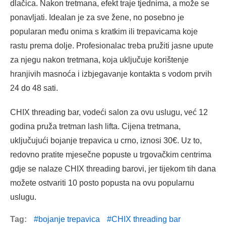
dlačica. Nakon tretmana, efekt traje tjednima, a može se
ponavljati. Idealan je za sve žene, no posebno je
popularan među onima s kratkim ili trepavicama koje
rastu prema dolje. Profesionalac treba pružiti jasne upute
za njegu nakon tretmana, koja uključuje korištenje
hranjivih masnoća i izbjegavanje kontakta s vodom prvih
24 do 48 sati.
CHIX threading bar, vodeći salon za ovu uslugu, već 12
godina pruža tretman lash lifta. Cijena tretmana,
uključujući bojanje trepavica u crno, iznosi 30€. Uz to,
redovno pratite mjesečne popuste u trgovačkim centrima
gdje se nalaze CHIX threading barovi, jer tijekom tih dana
možete ostvariti 10 posto popusta na ovu popularnu
uslugu.
Tag:
bojanje trepavica
CHIX threading bar