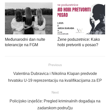
Međunarodni dan nulte
Žene poduzetnice: Kako
tolerancije na FGM
hobi pretvoriti u posao?
Navigacija
Previous
objava
Previous
Valentina Dubravica i Nikolina Klapan predvode
post:
hrvatsku U-19 reprezentaciju na kvalifikacijama za EP
Next
Next
Policijsko izvješće: Pregled kriminalnih događaja na
post:
zadarskom području