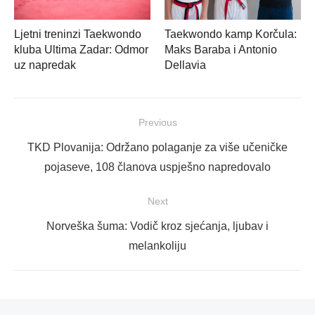
Ljetni treninzi Taekwondo
Taekwondo kamp Korčula:
kluba Ultima Zadar: Odmor
Maks Baraba i Antonio
uz napredak
Dellavia
Navigacija
Previous
objava
Previous
TKD Plovanija: Održano polaganje za više učeničke
post:
pojaseve, 108 članova uspješno napredovalo
Next
Next
Norveška šuma: Vodič kroz sjećanja, ljubav i
post:
melankoliju