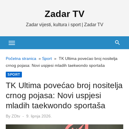
Skip
Zadar TV
to
content
Zadar vijesti, kultura i sport | Zadar TV
Početna stranica
»
Sport
»
TK Ultima povećao broj nositelja
crnog pojasa: Novi uspjesi mladih taekwondo sportaša
SPORT
TK Ultima povećao broj nositelja
crnog pojasa: Novi uspjesi
mladih taekwondo sportaša
Posted
By
ZDtv
9. lipnja 2026.
on