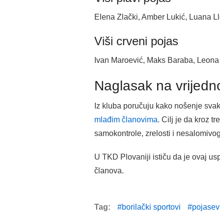
Elena Zlački, Amber Lukić, Luana Lle
Viši crveni pojas
Ivan Maroević, Maks Baraba, Leona L
Naglasak na vrijedn
Iz kluba poručuju kako nošenje svako
mlađim članovima
. Cilj je da kroz 
samokontrole, zrelosti i nesalomivo
U TKD Plovaniji ističu da je ovaj usp
članova.
Tag:
borilački sportovi
pojasev