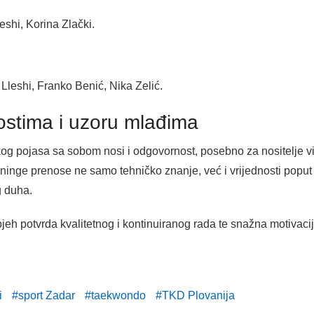
shi, Korina Zlački.
leshi, Franko Benić, Nika Zelić.
ostima i uzoru mlađima
g pojasa sa sobom nosi i odgovornost, posebno za nositelje viši
treninge prenose ne samo tehničko znanje, već i vrijednosti poput
g duha.
jeh potvrda kvalitetnog i kontinuiranog rada te snažna motivacija
i
sport Zadar
taekwondo
TKD Plovanija