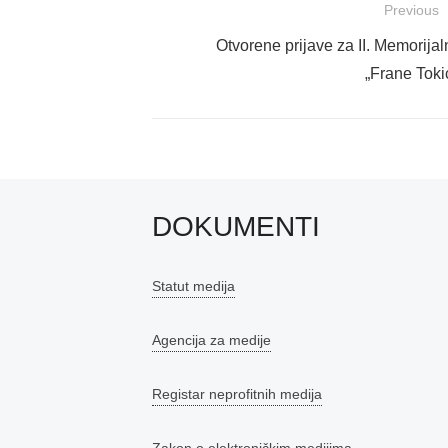
Navigacija
Previous
objava
Previous
Otvorene prijave za II. Memorijal
post:
„Frane Toki
DOKUMENTI
Statut medija
Agencija za medije
Registar neprofitnih medija