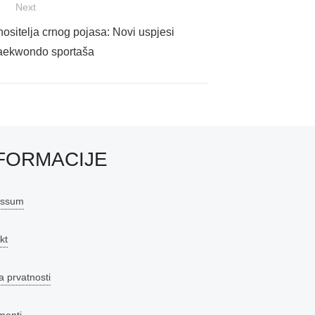
Next
ositelja crnog pojasa: Novi uspjesi
taekwondo sportaša
FORMACIJE
essum
kt
a prvatnosti