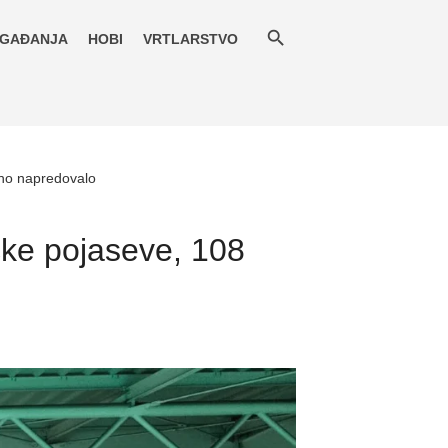
GAĐANJA
HOBI
VRTLARSTVO
šno napredovalo
čke pojaseve, 108