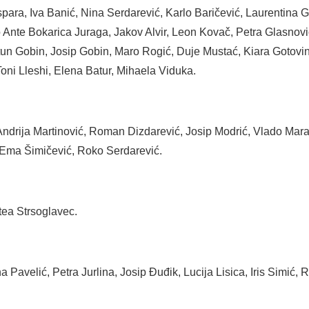
para, Iva Banić, Nina Serdarević, Karlo Baričević, Laurentina Gol
o Ante Bokarica Juraga, Jakov Alvir, Leon Kovač, Petra Glasnov
tun Gobin, Josip Gobin, Maro Rogić, Duje Mustać, Kiara Gotovi
oni Lleshi, Elena Batur, Mihaela Viduka.
 Andrija Martinović, Roman Dizdarević, Josip Modrić, Vlado Mar
, Ema Šimičević, Roko Serdarević.
tea Strsoglavec.
Pavelić, Petra Jurlina, Josip Đuđik, Lucija Lisica, Iris Simić, R