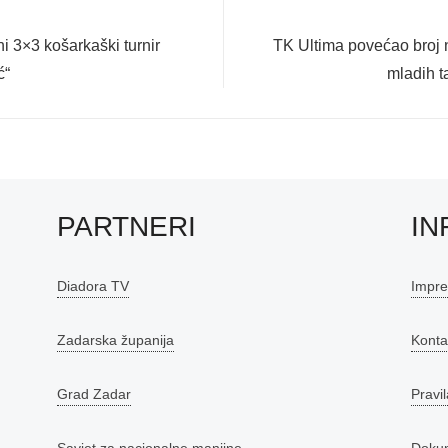
Next
ni 3×3 košarkaški turnir
TK Ultima povećao broj n
post:
ć“
mladih 
PARTNERI
IN
Diadora TV
Impr
Zadarska županija
Konta
Grad Zadar
Pravil