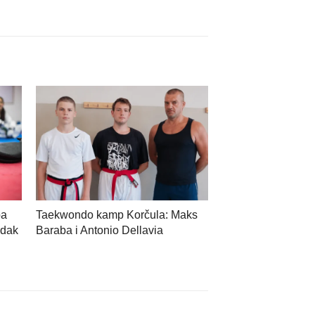
ba
Taekwondo kamp Korčula: Maks
edak
Baraba i Antonio Dellavia