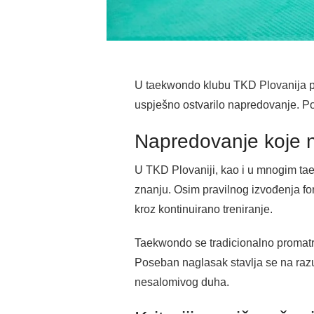
U taekwondo klubu TKD Plovanija pr
uspješno ostvarilo napredovanje. Po
Napredovanje koje n
U TKD Plovaniji, kao i u mnogim tae
znanju. Osim pravilnog izvođenja for
kroz kontinuirano treniranje.
Taekwondo se tradicionalno promatra 
Poseban naglasak stavlja se na razu
nesalomivog duha.