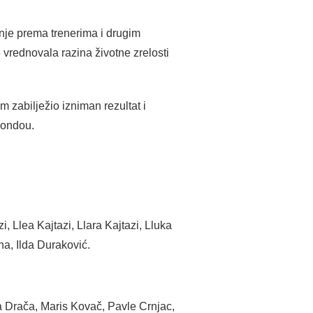
anje prema trenerima i drugim
rednovala razina životne zrelosti
 zabilježio izniman rezultat i
wondou.
, Llea Kajtazi, Llara Kajtazi, Lluka
na, Ilda Duraković.
a Drača, Maris Kovač, Pavle Crnjac,