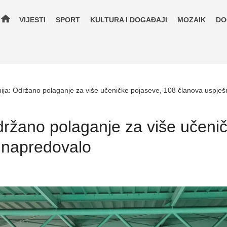
home
VIJESTI
SPORT
KULTURA I DOGAĐAJI
MOZAIK
DO
ija: Održano polaganje za više učeničke pojaseve, 108 članova uspje
držano polaganje za više učeni
 napredovalo