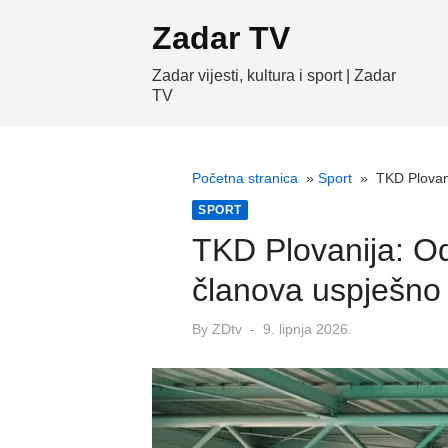
Skip
Zadar TV
to
content
Zadar vijesti, kultura i sport | Zadar
TV
Početna stranica
»
Sport
»
TKD Plovan
SPORT
TKD Plovanija: O
članova uspješno
Posted
By
ZDtv
9. lipnja 2026.
on