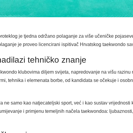
oteklog je tjedna održano polaganje za više učeničke pojasev
laganje je proveo licencirani ispitivač Hrvatskog taekwondo sa
adilazi tehničko znanje
kwondo klubovima diljem svijeta, napredovanje na višu razinu n
mi, tehnika i elemenata borbe, od kandidata se očekuje i osobni 
ne samo kao natjecateljski sport, već i kao sustav vrijednosti 
mijevanje i primjenu temeljnih načela taekwondoa: ljubaznosti, 