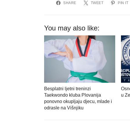
SHARE
TWEET
PIN IT
You may also like:
Besplatni ljetni treninzi
Osn
Taekwondo kluba Plovanija
u Z
ponovno okupljaju djecu, mlade i
odrasle na Višnjiku