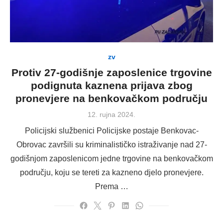
zv
Protiv 27-godišnje zaposlenice trgovine
podignuta kaznena prijava zbog
pronevjere na benkovačkom području
Posted
12. rujna 2024.
on
Policijski službenici Policijske postaje Benkovac-
Obrovac završili su kriminalističko istraživanje nad 27-
godišnjom zaposlenicom jedne trgovine na benkovačkom
području, koju se tereti za kazneno djelo pronevjere.
Prema …