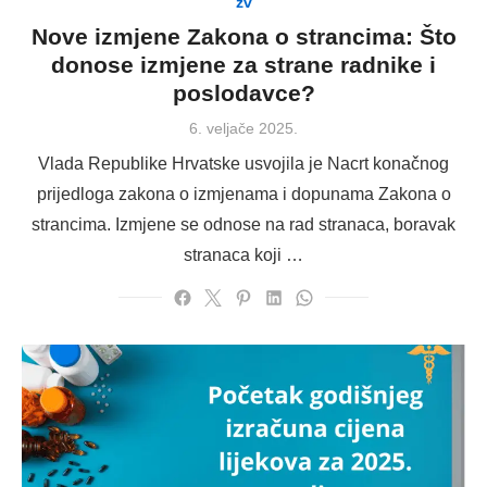
zv
Nove izmjene Zakona o strancima: Što
donose izmjene za strane radnike i
poslodavce?
Posted
6. veljače 2025.
on
Vlada Republike Hrvatske usvojila je Nacrt konačnog
prijedloga zakona o izmjenama i dopunama Zakona o
strancima. Izmjene se odnose na rad stranaca, boravak
stranaca koji …