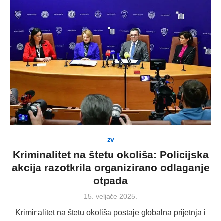
zv
Kriminalitet na štetu okoliša: Policijska
akcija razotkrila organizirano odlaganje
otpada
Posted
15. veljače 2025.
on
Kriminalitet na štetu okoliša postaje globalna prijetnja i