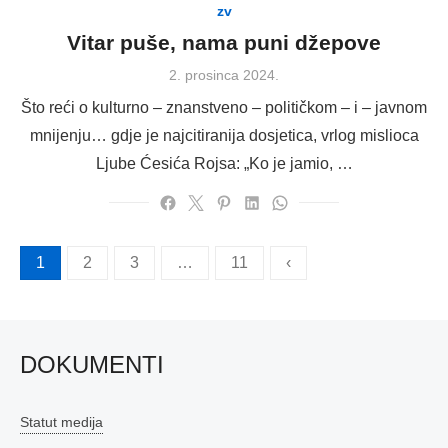
zv
Vitar puše, nama puni džepove
Posted
2. prosinca 2024.
on
Što reći o kulturno – znanstveno – političkom – i – javnom
mnijenju… gdje je najcitiranija dosjetica, vrlog mislioca
Ljube Ćesića Rojsa: „Ko je jamio, …
Brojevi
1
2
3
…
11
‹
stranica
objava
DOKUMENTI
Statut medija