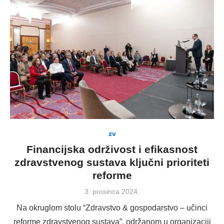
zv
Financijska održivost i efikasnost
zdravstvenog sustava ključni prioriteti
reforme
Posted
3. prosinca 2024.
on
Na okruglom stolu “Zdravstvo & gospodarstvo – učinci
reforme zdravstvenog sustava”, održanom u organizaciji