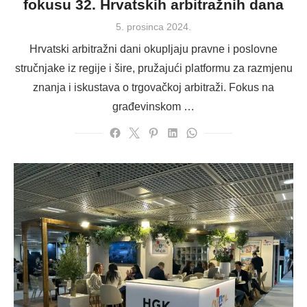
fokusu 32. Hrvatskih arbitražnih dana
Posted
5. prosinca 2024.
on
Hrvatski arbitražni dani okupljaju pravne i poslovne
stručnjake iz regije i šire, pružajući platformu za razmjenu
znanja i iskustava o trgovačkoj arbitraži. Fokus na
građevinskom …