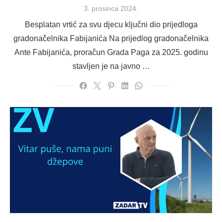
Posted
3. prosinca 2024.
on
Besplatan vrtić za svu djecu ključni dio prijedloga
gradonačelnika Fabijanića Na prijedlog gradonačelnika
Ante Fabijanića, proračun Grada Paga za 2025. godinu
stavljen je na javno …