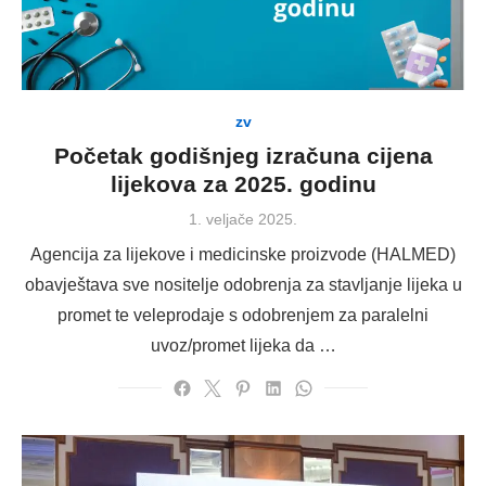
zv
Početak godišnjeg izračuna cijena
lijekova za 2025. godinu
Posted
1. veljače 2025.
on
Agencija za lijekove i medicinske proizvode (HALMED)
obavještava sve nositelje odobrenja za stavljanje lijeka u
promet te veleprodaje s odobrenjem za paralelni
uvoz/promet lijeka da …