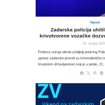
Vijesti
Zadarska policija uhit
krivotvorene vozačke dozvo
Posted
24. ožujka 202
on
Prebrza vožnja otkrila ozbiljniji prekršaj Poli
uprave zadarske proveli su kriminalističko i
hrvatskim državljaninom koji je u petak, 21.