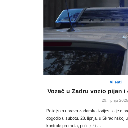
Vijesti
Vozač u Zadru vozio pijan i
Posted
29. lipnja 2025
on
Policijska uprava zadarska izvijestila je o 
dogodio u subotu, 28. lipnja, u Skradinskoj 
kontrole prometa, policijski …