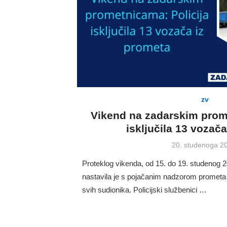
zv
Vikend na zadarskim prome
isključila 13 vozač
Posted
20. studenoga 2
on
Proteklog vikenda, od 15. do 19. studenog 2
nastavila je s pojačanim nadzorom prometa 
svih sudionika. Policijski službenici …