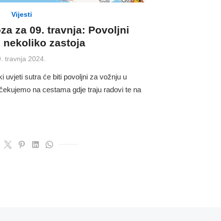
Vijesti
a za 09. travnja: Povoljni
z nekoliko zastoja
Posted
9. travnja 2024.
on
vjeti sutra će biti povoljni za vožnju u
očekujemo na cestama gdje traju radovi te na