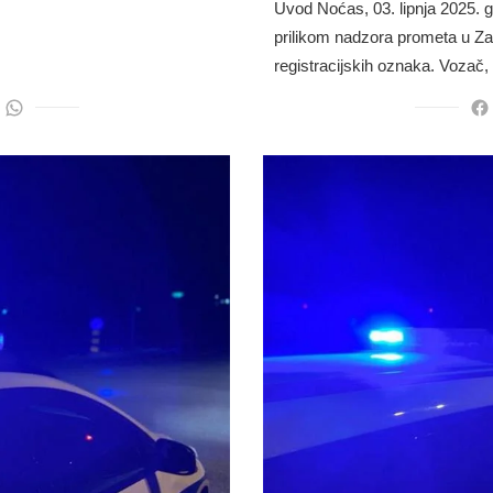
Uvod Noćas, 03. lipnja 2025. go
prilikom nadzora prometa u Za
registracijskih oznaka. Vozač,