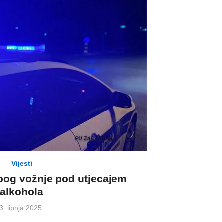
Vijesti
bog vožnje pod utjecajem
alkohola
Posted
3. lipnja 2025.
on