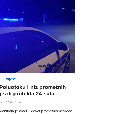
Vijesti
Poluotoku i niz prometnih
ežili protekla 24 sata
Posted
5. lipnja 2024.
on
dentirala je krađu i devet prometnih nesreća