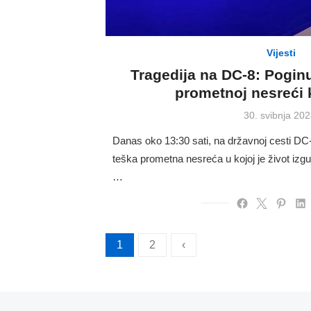
Vijesti
Tragedija na DC-8: Pogin
prometnoj nesreći 
Posted
30. svibnja 202
on
Danas oko 13:30 sati, na državnoj cesti DC-
teška prometna nesreća u kojoj je život izg
…
Brojevi
1
2
‹
stranica
objava