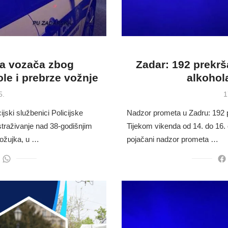
ila vozača zbog
Zadar: 192 prekrš
le i prebrze vožnje
alkohol
P
5.
1
o
cijski službenici Policijske
Nadzor prometa u Zadru: 192 p
straživanje nad 38-godišnjim
Tijekom vikenda od 14. do 16. o
 ožujka, u …
pojačani nadzor prometa …