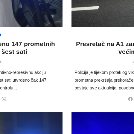
i
eno 147 prometnih
Presretač na A1 za
šest sati
veći
6.
ntivno-represivnu akciju
Policija je tijekom proteklog v
st sati utvrđeno čak 147
prometna prekršaja prekoračen
kontrolu …
postaje sve aktualnija, poseb