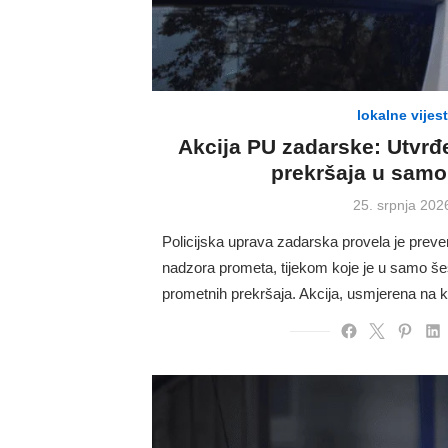
lokalne vijest
Akcija PU zadarske: Utvrđ
prekršaja u samo 
Posted
25. srpnja 202
on
Policijska uprava zadarska provela je preve
nadzora prometa, tijekom koje je u samo še
prometnih prekršaja. Akcija, usmjerena na 