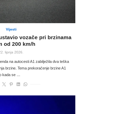
Vijesti
ustavio vozače pri brzinama
m od 200 km/h
Posted
22. lipnja 2026.
on
ikenda na autocesti A1 zabilježila dva teška
ja brzine. Tema prekoračenje brzine A1
no kada se …