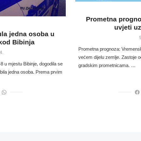
Prometna prognoz
uvjeti u
ula jedna osoba u
kod Bibinja
Prometna prognoza: Vremenski u
4.
većem dijelu zemlje. Zastoje 
8 u mjestu Bibinje, dogodila se
gradskim prometnicama. …
ubila jedna osoba. Prema prvim