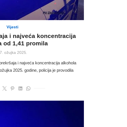
Vijesti
aja i najveća koncentracija
a od 1,41 promila
osted
7. ožujka 2025.
n
rekršaja i najveća koncentracija alkohola
žujka 2025. godine, policija je provodila