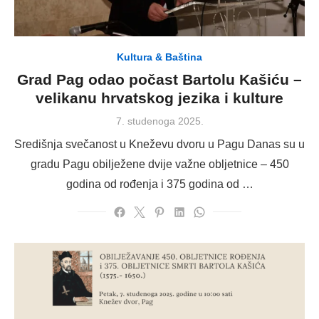
Kultura & Baština
Grad Pag odao počast Bartolu Kašiću –
velikanu hrvatskog jezika i kulture
Posted
7. studenoga 2025.
on
Središnja svečanost u Kneževu dvoru u Pagu Danas su u
gradu Pagu obilježene dvije važne obljetnice – 450
godina od rođenja i 375 godina od …