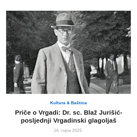
Kultura & Baština
Priče o Vrgadi: Dr. sc. Blaž Jurišić-
posljednji Vrgadinski glagoljaš
Posted
16. rujna 2025.
on