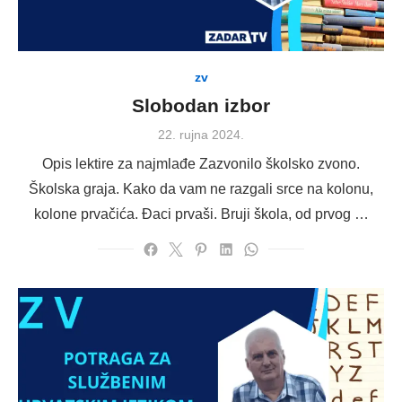
zv
Slobodan izbor
Posted
22. rujna 2024.
on
Opis lektire za najmlađe Zazvonilo školsko zvono.
Školska graja. Kako da vam ne razgali srce na kolonu,
kolone prvačića. Đaci prvaši. Bruji škola, od prvog …