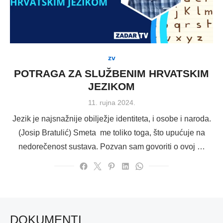
zv
POTRAGA ZA SLUŽBENIM HRVATSKIM
JEZIKOM
Posted
11. rujna 2024.
on
Jezik je najsnažnije obilježje identiteta, i osobe i naroda.
(Josip Bratulić) Smeta me toliko toga, što upućuje na
nedorečenost sustava. Pozvan sam govoriti o ovoj …
DOKUMENTI