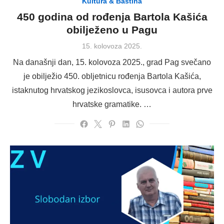
Kultura & Baština
450 godina od rođenja Bartola Kašića
obilježeno u Pagu
Posted
15. kolovoza 2025.
on
Na današnji dan, 15. kolovoza 2025., grad Pag svečano
je obilježio 450. obljetnicu rođenja Bartola Kašića,
istaknutog hrvatskog jezikoslovca, isusovca i autora prve
hrvatske gramatike. …