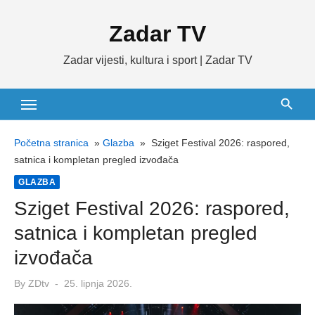
Skip
Zadar TV
to
content
Zadar vijesti, kultura i sport | Zadar TV
Početna stranica
»
Glazba
»
Sziget Festival 2026: raspored,
satnica i kompletan pregled izvođača
GLAZBA
Sziget Festival 2026: raspored,
satnica i kompletan pregled
izvođača
Posted
By
ZDtv
25. lipnja 2026.
on