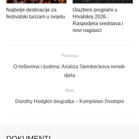
Najbolje destinacije za
Glazbeni programi u
festivalski turizam u svijetu
Hrvatskoj 2026.:
Raspodjela sredstava i
novi naglasci
Navigacija
Previous
objava
Previous
O miševima i ljudima: Analiza Steinbeckova remek-
post:
djela
Next
Next
Dorothy Hodgkin biografija – Kompletan životopis
post:
DOKUMENTI