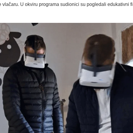
e vlačaru. U okviru programa sudionici su pogledali edukativni fi