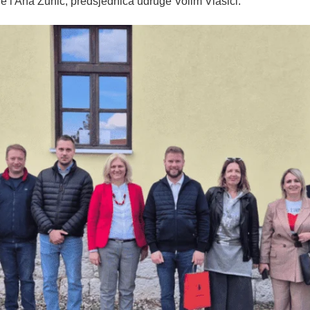
i Ana Žunić, predsjednica udruge Volim Vlašići.