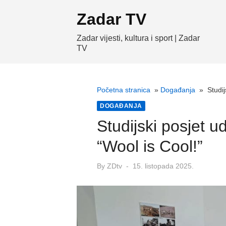
Skip
Zadar TV
to
content
Zadar vijesti, kultura i sport | Zadar
TV
Početna stranica
»
Događanja
»
Studij
DOGAĐANJA
Studijski posjet u
“Wool is Cool!”
Posted
By
ZDtv
15. listopada 2025.
on