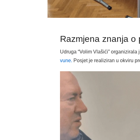
Razmjena znanja o p
Udruga “Volim Vlašići” organizirala 
vune.
Posjet je realiziran u okviru p