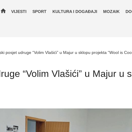
home
VIJESTI
SPORT
KULTURA I DOGAĐAJI
MOZAIK
DO
ski posjet udruge “Volim Vlašići” u Majur u sklopu projekta “Wool is Cool
druge “Volim Vlašići” u Majur u 