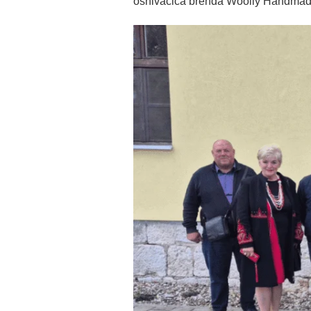
osnivačica brenda Woolly Handmade 