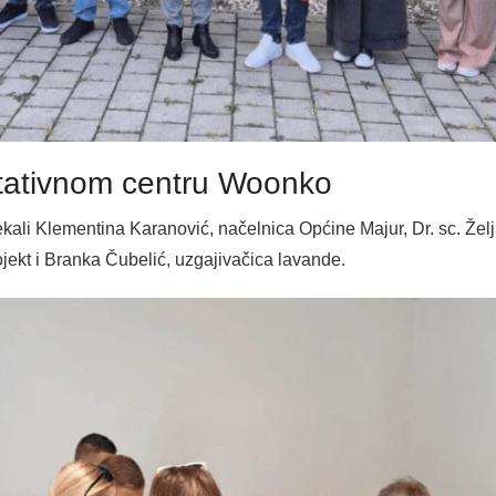
retativnom centru Woonko
ali Klementina Karanović, načelnica Općine Majur , Dr. sc. Žel
rojekt i Branka Čubelić, uzgajivačica lavande.