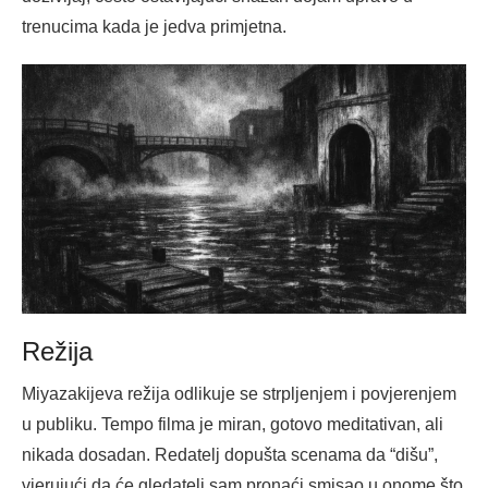
trenucima kada je jedva primjetna.
Režija
Miyazakijeva režija odlikuje se strpljenjem i povjerenjem
u publiku. Tempo filma je miran, gotovo meditativan, ali
nikada dosadan. Redatelj dopušta scenama da “dišu”,
vjerujući da će gledatelj sam pronaći smisao u onome što