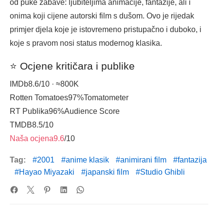
od puke zabave: ljubiteljima animacije, fantazije, ali i
onima koji cijene autorski film s dušom. Ovo je rijedak
primjer djela koje je istovremeno pristupačno i duboko, i
koje s pravom nosi status modernog klasika.
⭐ Ocjene kritičara i publike
IMDb
8.6
/10 · ≈800K
Rotten Tomatoes
97%
Tomatometer
RT Publika
96%
Audience Score
TMDB
8.5
/10
Naša ocjena
9.6
/10
Tag:
2001
anime klasik
animirani film
fantazija
Hayao Miyazaki
japanski film
Studio Ghibli