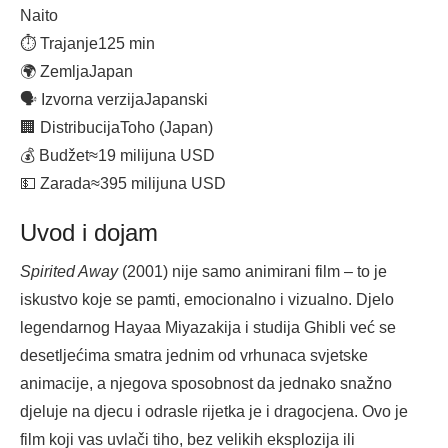
Naito
⏱ Trajanje
125 min
🌍 Zemlja
Japan
🗣 Izvorna verzija
Japanski
🏢 Distribucija
Toho (Japan)
💰 Budžet
≈19 milijuna USD
💵 Zarada
≈395 milijuna USD
Uvod i dojam
Spirited Away
(2001) nije samo animirani film – to je
iskustvo koje se pamti, emocionalno i vizualno. Djelo
legendarnog Hayaa Miyazakija i studija Ghibli već se
desetljećima smatra jednim od vrhunaca svjetske
animacije, a njegova sposobnost da jednako snažno
djeluje na djecu i odrasle rijetka je i dragocjena. Ovo je
film koji vas uvlači tiho, bez velikih eksplozija ili