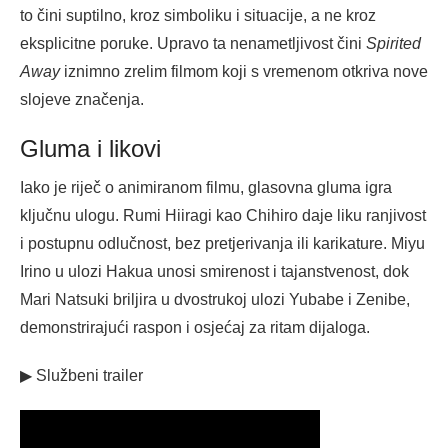
to čini suptilno, kroz simboliku i situacije, a ne kroz
eksplicitne poruke. Upravo ta nenametljivost čini
Spirited
Away
iznimno zrelim filmom koji s vremenom otkriva nove
slojeve značenja.
Gluma i likovi
Iako je riječ o animiranom filmu, glasovna gluma igra
ključnu ulogu. Rumi Hiiragi kao Chihiro daje liku ranjivost
i postupnu odlučnost, bez pretjerivanja ili karikature. Miyu
Irino u ulozi Hakua unosi smirenost i tajanstvenost, dok
Mari Natsuki briljira u dvostrukoj ulozi Yubabe i Zenibe,
demonstrirajući raspon i osjećaj za ritam dijaloga.
▶ Službeni trailer