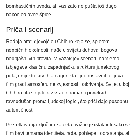
bombastičnih uvoda, ali vas zato ne pušta još dugo
nakon odjavne špice.
Priča i scenarij
Radnja prati djevojčicu Chihiro koja se, spletom
neobičnih okolnosti, nađe u svijetu duhova, bogova i
neobjašnjivih pravila. Miyazakijev scenarij namjerno
izbjegava klasičnu zapadnjačku strukturu junakovog
puta; umjesto jasnih antagonista i jednostavnih ciljeva,
film gradi atmosferu neizvjesnosti i otkrivanja. Svijet u koji
Chihiro ulazi djeluje živ, autonoman i ponekad
ravnodušan prema ljudskoj logici, što priči daje posebnu
autentičnost.
Bez otkrivanja ključnih zapleta, važno je istaknuti kako se
film bavi temama identiteta, rada, pohlepe i odrastanja, ali