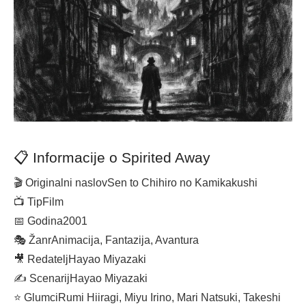
📋 Informacije o Spirited Away
🎬 Originalni naslov
Sen to Chihiro no Kamikakushi
📺 Tip
Film
📅 Godina
2001
🎭 Žanr
Animacija, Fantazija, Avantura
🎥 Redatelj
Hayao Miyazaki
✍️ Scenarij
Hayao Miyazaki
⭐ Glumci
Rumi Hiiragi, Miyu Irino, Mari Natsuki, Takeshi