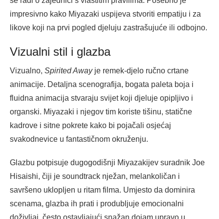
se radi o zajednici s vlastitim pravilima. Posebno je
impresivno kako Miyazaki uspijeva stvoriti empatiju i za
likove koji na prvi pogled djeluju zastrašujuće ili odbojno.
Vizualni stil i glazba
Vizualno,
Spirited Away
je remek-djelo ručno crtane
animacije. Detaljna scenografija, bogata paleta boja i
fluidna animacija stvaraju svijet koji djeluje opipljivo i
organski. Miyazaki i njegov tim koriste tišinu, statične
kadrove i sitne pokrete kako bi pojačali osjećaj
svakodnevice u fantastičnom okruženju.
Glazbu potpisuje dugogodišnji Miyazakijev suradnik Joe
Hisaishi, čiji je soundtrack nježan, melankoličan i
savršeno uklopljen u ritam filma. Umjesto da dominira
scenama, glazba ih prati i produbljuje emocionalni
doživljaj, često ostavljajući snažan dojam upravo u