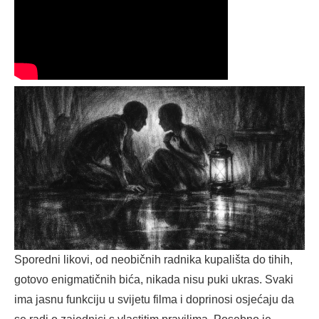
Sporedni likovi, od neobičnih radnika kupališta do tihih,
gotovo enigmatičnih bića, nikada nisu puki ukras. Svaki
ima jasnu funkciju u svijetu filma i doprinosi osjećaju da