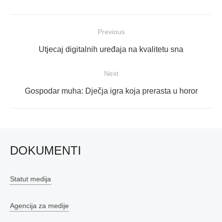
Navigacija
Previous
objava
Previous
Utjecaj digitalnih uređaja na kvalitetu sna
post:
Next
Next
Gospodar muha: Dječja igra koja prerasta u horor
post:
DOKUMENTI
Statut medija
Agencija za medije