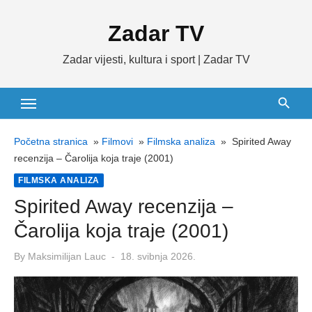
Skip
Zadar TV
to
content
Zadar vijesti, kultura i sport | Zadar TV
Početna stranica
»
Filmovi
»
Filmska analiza
»
Spirited Away
recenzija – Čarolija koja traje (2001)
FILMSKA ANALIZA
Spirited Away recenzija –
Čarolija koja traje (2001)
Posted
By
Maksimilijan Lauc
18. svibnja 2026.
on