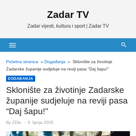
Skip
Zadar TV
to
content
Zadar vijesti, kultura i sport | Zadar TV
Početna stranica
»
Događanja
»
Sklonište za životinje
Zadarske županije sudjeluje na reviji pasa “Daj šapu!”
DOGAĐANJA
Sklonište za životinje Zadarske
županije sudjeluje na reviji pasa
“Daj šapu!”
Posted
By
ZDtv
9. lipnja 2026.
on