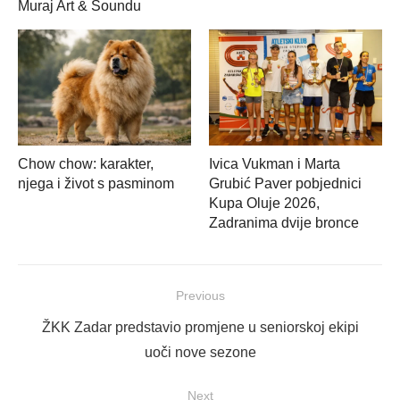
Muraj Art & Soundu
Chow chow: karakter,
Ivica Vukman i Marta
njega i život s pasminom
Grubić Paver pobjednici
Kupa Oluje 2026,
Zadranima dvije bronce
Navigacija
Previous
objava
Previous
ŽKK Zadar predstavio promjene u seniorskoj ekipi
post:
uoči nove sezone
Next