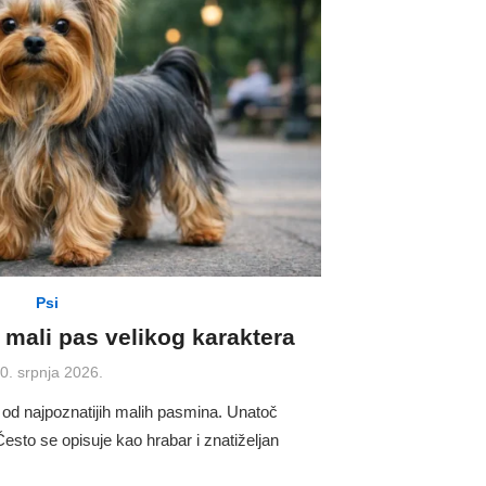
Psi
– mali pas velikog karaktera
osted
0. srpnja 2026.
n
a od najpoznatijih malih pasmina. Unatoč
Često se opisuje kao hrabar i znatiželjan