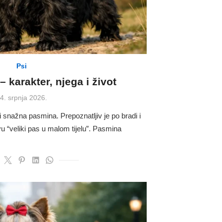
Psi
 – karakter, njega i život
osted
4. srpnja 2026.
n
li snažna pasmina. Prepoznatljiv je po bradi i
 “veliki pas u malom tijelu”. Pasmina