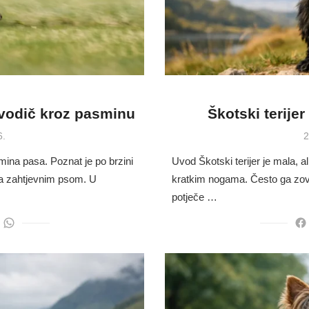
 vodič kroz pasminu
Škotski terijer
P
6.
2
o
smina pasa. Poznat je po brzini
Uvod Škotski terijer je mala, a
ra zahtjevnim psom. U
kratkim nogama. Često ga zovu
potječe …