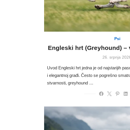
Psi
Engleski hrt (Greyhound) –
Posted
26. srpnja 202
on
Uvod Engleski hrt jedna je od najstarijih pa
i elegantnoj građi. Često se pogrešno smat
stvarnosti, greyhound …