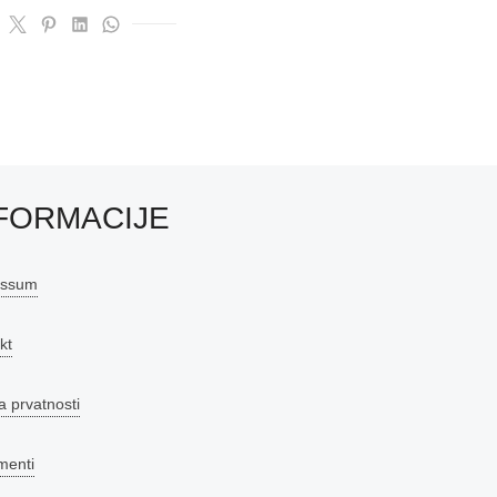
FORMACIJE
essum
kt
a prvatnosti
menti