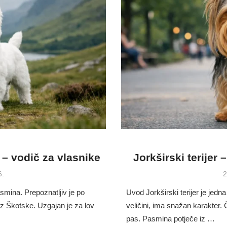
r – vodič za vlasnike
Jorkširski terijer 
P
6.
2
o
asmina. Prepoznatljiv je po
Uvod Jorkširski terijer je jedn
 iz Škotske. Uzgajan je za lov
veličini, ima snažan karakter. 
pas. Pasmina potječe iz …