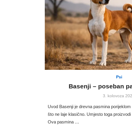
Psi
Basenji – poseban pa
Posted
3. kolovoza 202
on
Uvod Basenji je drevna pasmina porijeklom i
što ne laje klasično. Umjesto toga proizvodi
Ova pasmina …