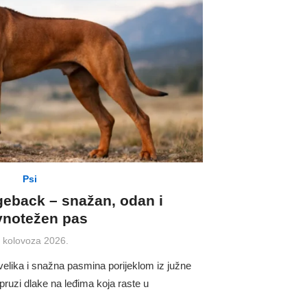
Psi
geback – snažan, odan i
vnotežen pas
osted
. kolovoza 2026.
n
elika i snažna pasmina porijeklom iz južne
o pruzi dlake na leđima koja raste u