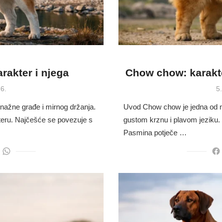
arakter i njega
Chow chow: karakte
P
6.
5
o
snažne građe i mirnog držanja.
Uvod Chow chow je jedna od na
kteru. Najčešće se povezuje s
gustom krznu i plavom jeziku.
Pasmina potječe …