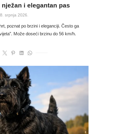
 nježan i elegantan pas
osted
8. srpnja 2026.
n
rt, poznat po brzini i eleganciji. Često ga
vijeta”. Može doseći brzinu do 56 km/h.