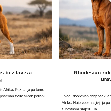
s bez laveža
Rhodesian rid
ura
6.
P
1
z Afrike. Poznat je po tome
o
 poseban zvuk sličan jodlanju.
Uvod Rhodesian ridgeback je v
Afrike. Najprepoznatljiviji je p
suprotnom smjeru. Ta …