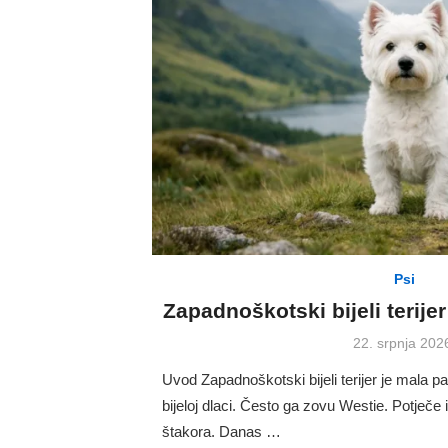
Psi
Zapadnoškotski bijeli terije
Posted
22. srpnja 202
on
Uvod Zapadnoškotski bijeli terijer je mala p
bijeloj dlaci. Često ga zovu Westie. Potječe
štakora. Danas …