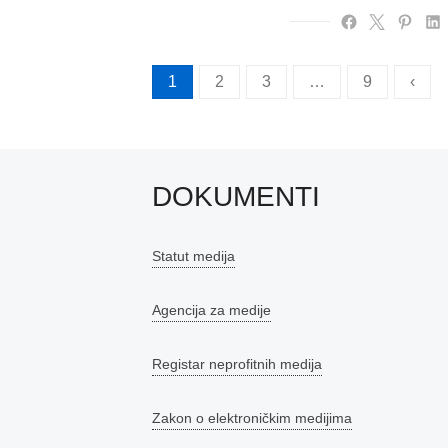
Brojevi
1
2
3
…
9
‹
stranica
objava
DOKUMENTI
Statut medija
Agencija za medije
Registar neprofitnih medija
Zakon o elektroničkim medijima