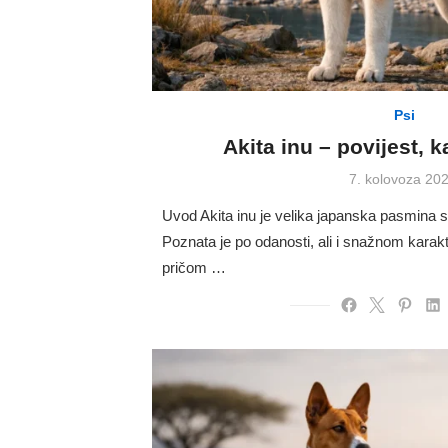
Psi
Akita inu – povijest, k
Posted
7. kolovoza 202
on
Uvod Akita inu je velika japanska pasmina 
Poznata je po odanosti, ali i snažnom kara
pričom …