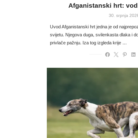
Afganistanski hrt: vo
Posted
30. srpnja 202
on
Uvod Afganistanski hrt jedna je od najprepoz
svijetu. Njegova duga, svilenkasta dlaka i 
privlače pažnju. Iza tog izgleda krije …