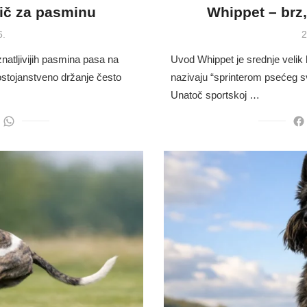
dič za pasminu
Whippet – brz,
P
6.
2
o
natljivijih pasmina pasa na
Uvod Whippet je srednje velik h
dostojanstveno držanje često
nazivaju “sprinterom psećeg s
Unatoč sportskoj …