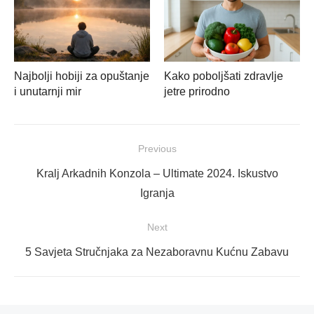
Najbolji hobiji za opuštanje
Kako poboljšati zdravlje
i unutarnji mir
jetre prirodno
Navigacija
Previous
objava
Previous
Kralj Arkadnih Konzola – Ultimate 2024. Iskustvo
post:
Igranja
Next
Next
5 Savjeta Stručnjaka za Nezaboravnu Kućnu Zabavu
post: