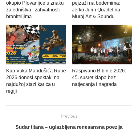
okupio Plovanijce u znaku
pejzaži na bedemima:
zajedništva i zahvalnosti
Jerko Jurin Quartet na
braniteljima
Muraj Art & Soundu
Kup Vuka Mandušića Rupe
Raspivano Bibinje 2026:
2026 donosi spektakl na
45. susret klapa bez
najdužoj stazi karića u
natjecanja i nagrada
regiji
Navigacija
Previous
objava
Previous
Sudar titana – uglazbljena renesansna poezija
post: