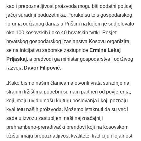
kao i prepoznatljivost proizvoda mogu biti dodatni poticaj
jačoj suradnji poduzetnika. Poruke su to s gospodarskog
foruma održanog danas u Prištini na kojem je sudjelovalo
oko 100 kosovskih i oko 40 hrvatskih tvrtki. Posjet
hrvatskog gospodarskog izaslanstva Kosovu organizira
se na inicijativu saborske zastupnice
Ermine Lekaj
Prljaskaj
, a predvodi ga ministar gospodarstva i održivog
razvoja
Davor Filipović
.
„Kako bismo našim članicama otvorili vrata suradnje na
stranim tržištima potrebni su nam partneri od povjerenja,
koji imaju uvid u našu kulturu poslovanja i koji poznaju
kvalitetu naših proizvoda. Možemo istaknuti da su već i
sada u izvozu zastupljeni naši najznačajniji
prehrambeno-prerađivački brendovi koji na kosovskom
tržištu imaju prepoznatljivost kvalitete, tradiciju i lojalnost