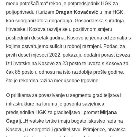
među potrošačima“ rekao je potpredsjednik HGK za
poljoprivredu i turizam
Dragan Kovačević
u ime HGK
kao suorganizatora događanja. Gospodarska suradnja
Hrvatske i Kosova razvija se u pozitivnom smjeru
posljednjih desetak godina. Kosovo je jedna od zemalja s
kojima ostvarujemo suficit u robnoj razmjeni. Podaci za
prvih deset mjeseci 2022. pokazuju dodatni porast izvoza
iz Hrvatske na Kosovo za 23 posto te uvoza s Kosova za
čak 85 posto u odnosu na isto razdoblje prošle godine,
što je rekordna razina međusobne trgovine.
O prilikama za povezivanje u segmentu graditeljstva i
infrastrukture na forumu je govorila savjetnica
predsjednika HGK za graditeljstvo i promet
Mirjana
Čagalj.
„Hrvatske tvrtke imaju bogato iskustvo rada na
Kosovu, u energetici i graditeljstvu. Primjerice, hrvatska