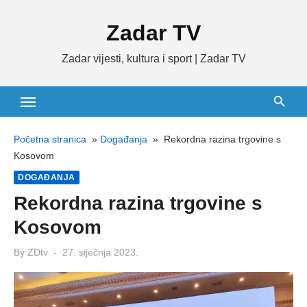
Skip
Zadar TV
to
content
Zadar vijesti, kultura i sport | Zadar TV
Početna stranica
»
Događanja
»
Rekordna razina trgovine s
Kosovom
DOGAĐANJA
Rekordna razina trgovine s
Kosovom
Posted
By
ZDtv
27. siječnja 2023.
on