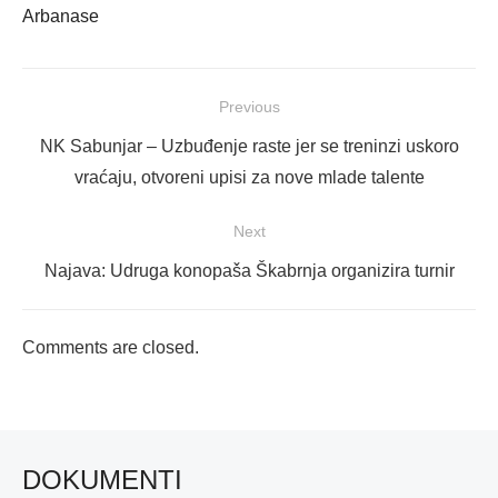
Arbanase
Navigacija
Previous
objava
Previous
NK Sabunjar – Uzbuđenje raste jer se treninzi uskoro
post:
vraćaju, otvoreni upisi za nove mlade talente
Next
Next
Najava: Udruga konopaša Škabrnja organizira turnir
post:
Comments are closed.
DOKUMENTI