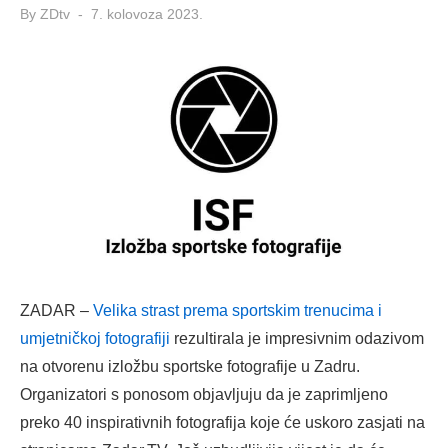
Posted
By
ZDtv
7. kolovoza 2023.
on
ZADAR –
Velika strast prema sportskim trenucima i
umjetničkoj fotografiji
rezultirala je impresivnim odazivom
na otvorenu izložbu sportske fotografije u Zadru.
Organizatori s ponosom objavljuju da je zaprimljeno
preko 40 inspirativnih fotografija koje će uskoro zasjati na