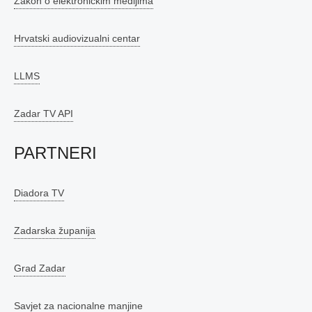
Zakon o elektroničkim medijima
Hrvatski audiovizualni centar
LLMS
Zadar TV API
PARTNERI
Diadora TV
Zadarska županija
Grad Zadar
Savjet za nacionalne manjine