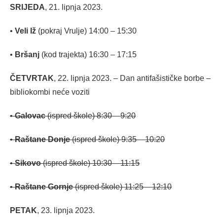
SRIJEDA
, 21. lipnja 2023.
•
Veli Iž
(pokraj Vrulje) 14:00 – 15:30
•
Bršanj
(kod trajekta) 16:30 – 17:15
ČETVRTAK
, 22. lipnja 2023. – Dan antifašističke borbe –
bibliokombi neće voziti
•
Galovac
(ispred škole) 8:30 – 9:20
•
Raštane Donje
(ispred škole) 9:35 – 10:20
•
Sikovo
(ispred škole) 10:30 – 11:15
•
Raštane Gornje
(ispred škole) 11:25 – 12:10
PETAK
, 23. lipnja 2023.