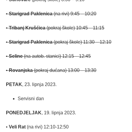
•
Starigrad Paklenica
(na rivi) 9:45 – 10:20
•
Tribanj Krušćica
(pokraj škole) 10:45 – 11:15
•
Starigrad Paklenica
(pokraj škole) 11:30 – 12:10
•
Seline
(na autob. stanici) 12:15 – 12:45
•
Rovanjska
(pokraj dućana) 13:00 – 13:30
PETAK
, 23. lipnja 2023.
Servisni dan
PONEDJELJAK
, 19. lipnja 2023.
•
Veli Rat
(na rivi) 12:10-12:50