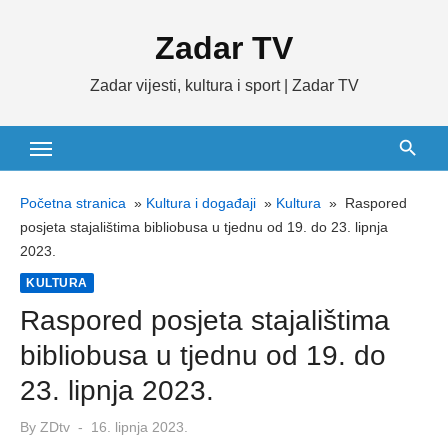
Skip
Zadar TV
to
content
Zadar vijesti, kultura i sport | Zadar TV
Početna stranica
»
Kultura i događaji
»
Kultura
»
Raspored
posjeta stajalištima bibliobusa u tjednu od 19. do 23. lipnja
2023.
KULTURA
Raspored posjeta stajalištima
bibliobusa u tjednu od 19. do
23. lipnja 2023.
Posted
By
ZDtv
16. lipnja 2023.
on