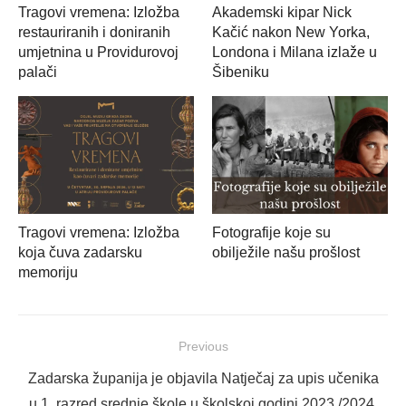
Tragovi vremena: Izložba
Akademski kipar Nick
restauriranih i doniranih
Kačić nakon New Yorka,
umjetnina u Providurovoj
Londona i Milana izlaže u
palači
Šibeniku
Tragovi vremena: Izložba
Fotografije koje su
koja čuva zadarsku
obilježile našu prošlost
memoriju
Navigacija
Previous
objava
Previous
Zadarska županija je objavila Natječaj za upis učenika
post:
u 1. razred srednje škole u školskoj godini 2023./2024.