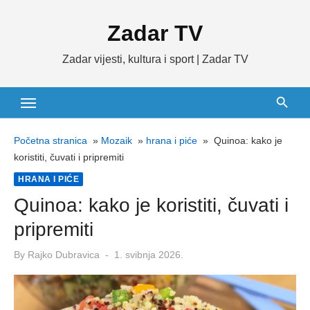
Skip
Zadar TV
to
content
Zadar vijesti, kultura i sport | Zadar TV
Početna stranica
»
Mozaik
»
hrana i piće
»
Quinoa: kako je
koristiti, čuvati i pripremiti
HRANA I PIĆE
Quinoa: kako je koristiti, čuvati i
pripremiti
Posted
By
Rajko Dubravica
1. svibnja 2026.
on