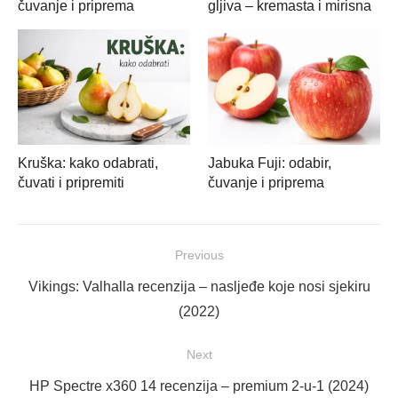
čuvanje i priprema
gljiva – kremasta i mirisna
Kruška: kako odabrati,
Jabuka Fuji: odabir,
čuvati i pripremiti
čuvanje i priprema
Navigacija
Previous
objava
Previous
Vikings: Valhalla recenzija – nasljeđe koje nosi sjekiru
post:
(2022)
Next
Next
HP Spectre x360 14 recenzija – premium 2-u-1 (2024)