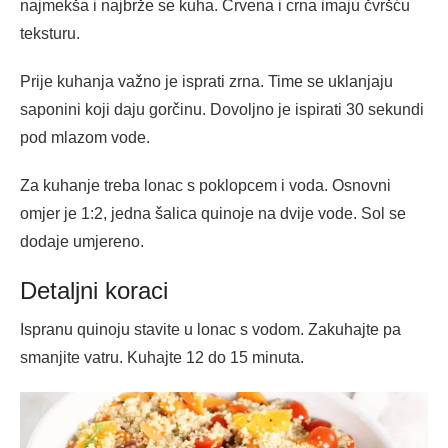
najmekša i najbrže se kuha. Crvena i crna imaju čvršću
teksturu.
Prije kuhanja važno je isprati zrna. Time se uklanjaju
saponini koji daju gorčinu. Dovoljno je ispirati 30 sekundi
pod mlazom vode.
Za kuhanje treba lonac s poklopcem i voda. Osnovni
omjer je 1:2, jedna šalica quinoje na dvije vode. Sol se
dodaje umjereno.
Detaljni koraci
Ispranu quinoju stavite u lonac s vodom. Zakuhajte pa
smanjite vatru. Kuhajte 12 do 15 minuta.