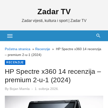
Skip
Zadar TV
to
content
Zadar vijesti, kultura i sport | Zadar TV
Početna stranica
»
Recenzije
»
HP Spectre x360 14 recenzija
– premium 2-u-1 (2024)
RECENZIJE
HP Spectre x360 14 recenzija –
premium 2-u-1 (2024)
Posted
By
Bojan Mamla
1. svibnja 2026.
on