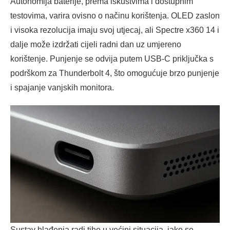
Autonomija baterije, prema iskustvima i dostupnim
testovima, varira ovisno o načinu korištenja. OLED zaslon
i visoka rezolucija imaju svoj utjecaj, ali Spectre x360 14 i
dalje može izdržati cijeli radni dan uz umjereno
korištenje. Punjenje se odvija putem USB-C priključka s
podrškom za Thunderbolt 4, što omogućuje brzo punjenje
i spajanje vanjskih monitora.
Sustav hlađenja radi tiho u većini situacija, iako se