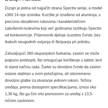
Dizajn je jedna od najjačih strana Spectre serije, a model
x360 14 nije iznimka. Kućište je izrađeno od aluminija, s
precizno obrađenim rubovima i karakterističnim
zakošenim kutevima koji već godinama razlikuju Spectre
od konkurencije. Prijenosnik djeluje izuzetno čvrsto, bez
ikakvih neugodnih uvijanja ili škripanja pri pritisku.
Zahvaljujući 360-stupanjskim šarkama, zaslon se može
potpuno preklopiti, što omogućuje korištenje u tablet, tent
ili stand načinu rada. Šarke su dovoljno čvrste da zaslon
ostane stabilan u svim položajima, ali istovremeno
dovoljno glatke za otvaranje jednom rukom. Težina
uređaja, prema dostupnim specifikacijama, iznosi oko
1,36 kg, što ga čini vrlo prenosivim za uređaj s 13,5-
inčnim zaslonom.