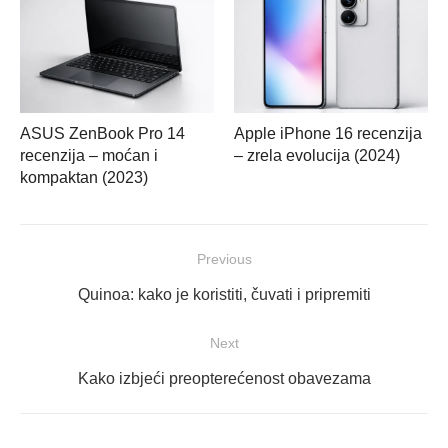
ASUS ZenBook Pro 14
Apple iPhone 16 recenzija
recenzija – moćan i
– zrela evolucija (2024)
kompaktan (2023)
Navigacija
Previous
objava
Previous
Quinoa: kako je koristiti, čuvati i pripremiti
post:
Next
Next
Kako izbjeći preopterećenost obavezama
post: