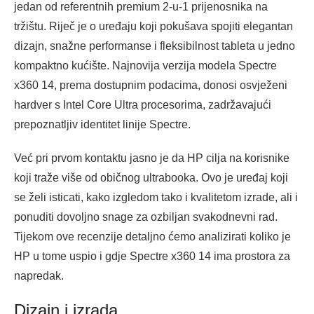
jedan od referentnih premium 2-u-1 prijenosnika na
tržištu. Riječ je o uređaju koji pokušava spojiti elegantan
dizajn, snažne performanse i fleksibilnost tableta u jedno
kompaktno kućište. Najnovija verzija modela Spectre
x360 14, prema dostupnim podacima, donosi osvježeni
hardver s Intel Core Ultra procesorima, zadržavajući
prepoznatljiv identitet linije Spectre.
Već pri prvom kontaktu jasno je da HP cilja na korisnike
koji traže više od običnog ultrabooka. Ovo je uređaj koji
se želi isticati, kako izgledom tako i kvalitetom izrade, ali i
ponuditi dovoljno snage za ozbiljan svakodnevni rad.
Tijekom ove recenzije detaljno ćemo analizirati koliko je
HP u tome uspio i gdje Spectre x360 14 ima prostora za
napredak.
Dizajn i izrada