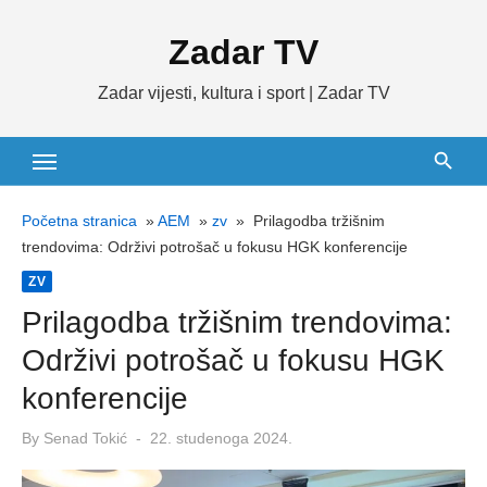
Skip
Zadar TV
to
content
Zadar vijesti, kultura i sport | Zadar TV
Početna stranica
»
AEM
»
zv
»
Prilagodba tržišnim
trendovima: Održivi potrošač u fokusu HGK konferencije
ZV
Prilagodba tržišnim trendovima:
Održivi potrošač u fokusu HGK
konferencije
Posted
By
Senad Tokić
22. studenoga 2024.
on