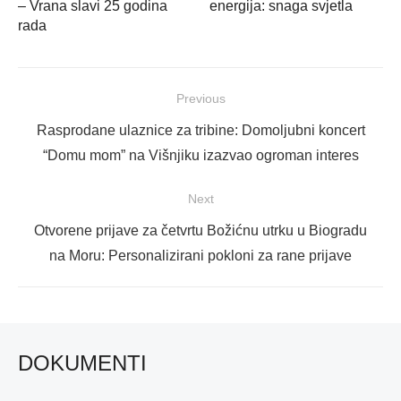
– Vrana slavi 25 godina
energija: snaga svjetla
rada
Navigacija
Previous
objava
Previous
Rasprodane ulaznice za tribine: Domoljubni koncert
post:
“Domu mom” na Višnjiku izazvao ogroman interes
Next
Next
Otvorene prijave za četvrtu Božićnu utrku u Biogradu
post:
na Moru: Personalizirani pokloni za rane prijave
DOKUMENTI