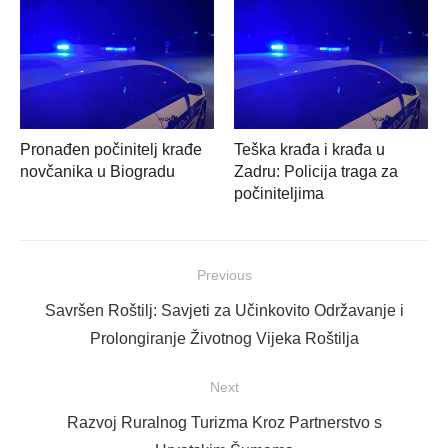
Pronađen počinitelj krađe
Teška krađa i krađa u
novčanika u Biogradu
Zadru: Policija traga za
počiniteljima
Navigacija
Previous
objava
Previous
Savršen Roštilj: Savjeti za Učinkovito Održavanje i
post:
Prolongiranje Životnog Vijeka Roštilja
Next
Next
Razvoj Ruralnog Turizma Kroz Partnerstvo s