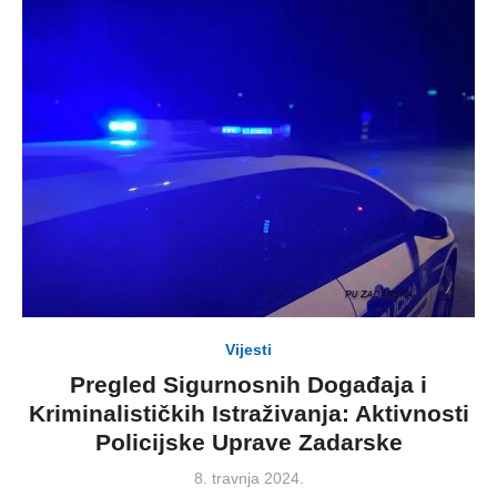
Vijesti
Pregled Sigurnosnih Događaja i
Kriminalističkih Istraživanja: Aktivnosti
Policijske Uprave Zadarske
Posted
8. travnja 2024.