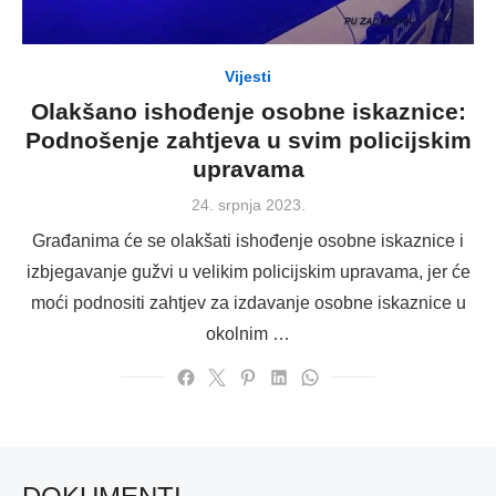
Vijesti
Olakšano ishođenje osobne iskaznice:
Podnošenje zahtjeva u svim policijskim
upravama
Posted
24. srpnja 2023.
on
Građanima će se olakšati ishođenje osobne iskaznice i
izbjegavanje gužvi u velikim policijskim upravama, jer će
moći podnositi zahtjev za izdavanje osobne iskaznice u
okolnim …