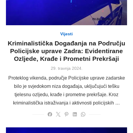
Vijesti
Kriminalistička Događanja na Području
Policijske uprave Zadra: Evidentirane
Ozljede, Krađe i Prometni Prekršaji
Posted
29. travnja 2024.
on
Proteklog vikenda, područje Policijske uprave zadarske
bilo je svjedokom niza događaja, uključujući tešku
tjelesnu ozljedu, krađe i prometne prekršaje. Kroz
kriminalistička istraživanja i aktivnosti policijskih …