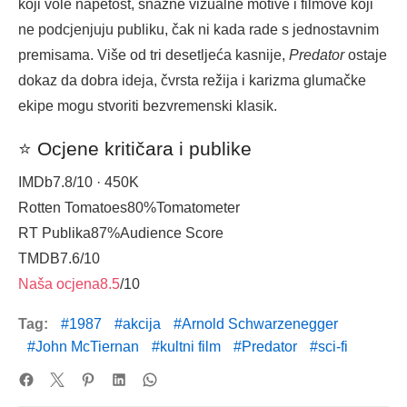
koji vole napetost, snažne vizualne motive i filmove koji
ne podcjenjuju publiku, čak ni kada rade s jednostavnim
premisama. Više od tri desetljeća kasnije,
Predator
ostaje
dokaz da dobra ideja, čvrsta režija i karizma glumačke
ekipe mogu stvoriti bezvremenski klasik.
⭐ Ocjene kritičara i publike
IMDb
7.8
/10 · 450K
Rotten Tomatoes
80%
Tomatometer
RT Publika
87%
Audience Score
TMDB
7.6
/10
Naša ocjena
8.5
/10
Tag:
1987
akcija
Arnold Schwarzenegger
John McTiernan
kultni film
Predator
sci-fi