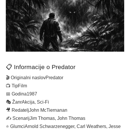
📋 Informacije o Predator
🎬 Originalni naslov
Predator
📺 Tip
Film
📅 Godina
1987
🎭 Žanr
Akcija, Sci-Fi
🎥 Redatelj
John McTiernanan
✍️ Scenarij
Jim Thomas, John Thomas
⭐ Glumci
Arnold Schwarzenegger, Carl Weathers, Jesse