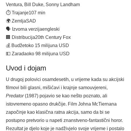
Ventura, Bill Duke, Sonny Landham
⏱ Trajanje
107 min
🌍 Zemlja
SAD
🗣 Izvorna verzija
engleski
🏢 Distribucija
20th Century Fox
💰 Budžet
oko 15 milijuna USD
💵 Zarada
oko 98 milijuna USD
Uvod i dojam
U drugoj polovici osamdesetih, u vrijeme kada su akcijski
filmovi bili glasni, mišićavi i krajnje samouvjereni,
Predator
(1987) pojavio se kao nešto poznato, ali
istovremeno opasno drukčije. Film Johna McTiernana
započinje kao klasična ratna akcija, samo da bi se
postupno pretvorio u napeti znanstveno-fantastični horor.
Rezultat je djelo koje je nadživjelo svoje vrijeme i postalo