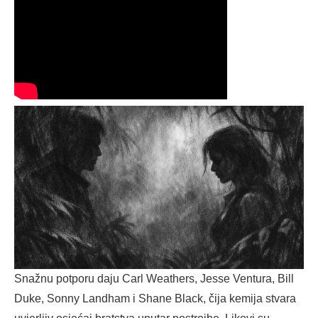
Snažnu potporu daju Carl Weathers, Jesse Ventura, Bill
Duke, Sonny Landham i Shane Black, čija kemija stvara