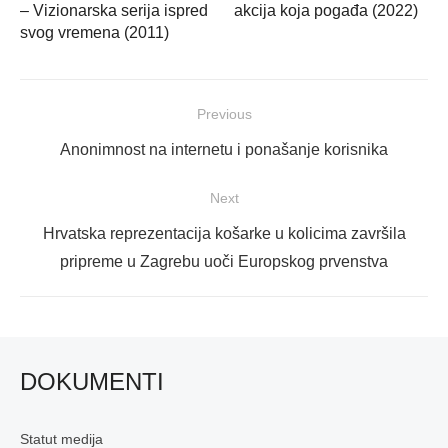
– Vizionarska serija ispred
akcija koja pogađa (2022)
svog vremena (2011)
Navigacija
Previous
objava
Previous
Anonimnost na internetu i ponašanje korisnika
post:
Next
Next
Hrvatska reprezentacija košarke u kolicima završila
post:
pripreme u Zagrebu uoči Europskog prvenstva
DOKUMENTI
Statut medija