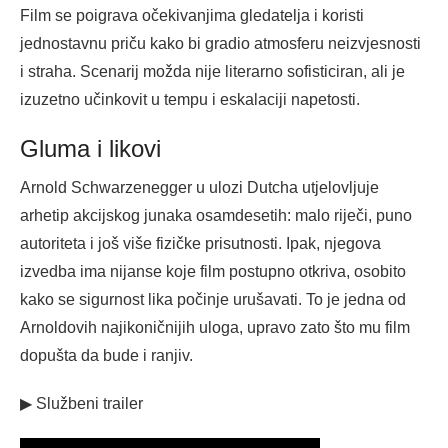
Film se poigrava očekivanjima gledatelja i koristi
jednostavnu priču kako bi gradio atmosferu neizvjesnosti
i straha. Scenarij možda nije literarno sofisticiran, ali je
izuzetno učinkovit u tempu i eskalaciji napetosti.
Gluma i likovi
Arnold Schwarzenegger u ulozi Dutcha utjelovljuje
arhetip akcijskog junaka osamdesetih: malo riječi, puno
autoriteta i još više fizičke prisutnosti. Ipak, njegova
izvedba ima nijanse koje film postupno otkriva, osobito
kako se sigurnost lika počinje urušavati. To je jedna od
Arnoldovih najikoničnijih uloga, upravo zato što mu film
dopušta da bude i ranjiv.
▶ Službeni trailer