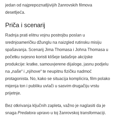
jedan od najprepoznatljivijih žanrovskih filmova
desetljeća.
Priča i scenarij
Radnja prati elitnu vojnu postrojbu poslan u
srednjoameričku džunglu na naizgled rutinsku misiju
spašavanja. Scenarij Jima Thomasa i Johna Thomasa u
početku svjesno koristi klišeje tadašnje akcijske
produkcije: kratke, samouvjerene dijaloge, jasnu podjelu
na „naše“ i „njihove“ te neupitnu fizičku nadmoć
protagonista. No, kako se situacija komplicira, film polako
mijenja ton i publiku uvlači u sasvim drugačiju vrstu
prijetnje.
Bez otkrivanja ključnih zapleta, važno je naglasiti da je
snaga
Predatora
upravo u toj žanrovskoj transformaciji.