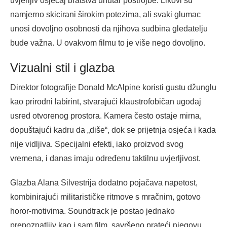
uvjerljiv osjećaj bratstva unutar postrojbe. Likovi su
namjerno skicirani širokim potezima, ali svaki glumac
unosi dovoljno osobnosti da njihova sudbina gledatelju
bude važna. U ovakvom filmu to je više nego dovoljno.
Vizualni stil i glazba
Direktor fotografije Donald McAlpine koristi gustu džunglu
kao prirodni labirint, stvarajući klaustrofobičan ugođaj
usred otvorenog prostora. Kamera često ostaje mirna,
dopuštajući kadru da „diše“, dok se prijetnja osjeća i kada
nije vidljiva. Specijalni efekti, iako proizvod svog
vremena, i danas imaju određenu taktilnu uvjerljivost.
Glazba Alana Silvestrija dodatno pojačava napetost,
kombinirajući militarističke ritmove s mračnim, gotovo
horor-motivima. Soundtrack je postao jednako
prepoznatljiv kao i sam film, savršeno prateći njegovu