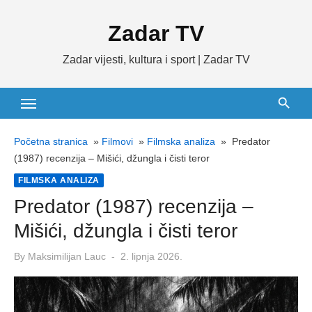
Skip
Zadar TV
to
content
Zadar vijesti, kultura i sport | Zadar TV
Početna stranica
»
Filmovi
»
Filmska analiza
»
Predator
(1987) recenzija – Mišići, džungla i čisti teror
FILMSKA ANALIZA
Predator (1987) recenzija –
Mišići, džungla i čisti teror
Posted
By
Maksimilijan Lauc
2. lipnja 2026.
on