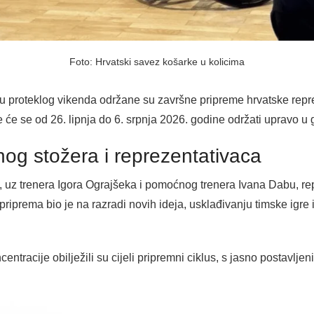
Foto: Hrvatski savez košarke u kolicima
proteklog vikenda održane su završne pripreme hrvatske repre
e će se od 26. lipnja do 6. srpnja 2026. godine održati upravo 
nog stožera i reprezentativaca
 uz trenera Igora Ograjšeka i pomoćnog trenera Ivana Dabu, repr
priprema bio je na razradi novih ideja, usklađivanju timske igre 
tracije obilježili su cijeli pripremni ciklus, s jasno postavljenim