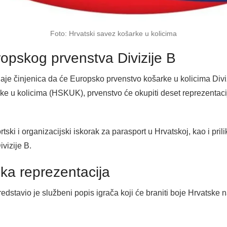
Foto: Hrvatski savez košarke u kolicima
pskog prvenstva Divizije B
e činjenica da će Europsko prvenstvo košarke u kolicima Diviz
e u kolicima (HSKUK), prvenstvo će okupiti deset reprezentacija
tski i organizacijski iskorak za parasport u Hrvatskoj, kao i pri
vizije B.
ka reprezentacija
edstavio je službeni popis igrača koji će braniti boje Hrvatske 