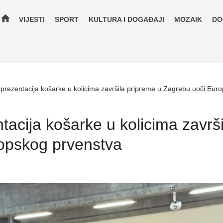
home
VIJESTI
SPORT
KULTURA I DOGAĐAJI
MOZAIK
DO
eprezentacija košarke u kolicima završila pripreme u Zagrebu uoči Eur
tacija košarke u kolicima završ
opskog prvenstva