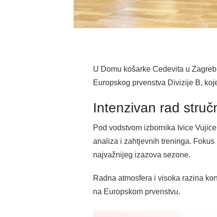
U Domu košarke Cedevita u Zagrebu 
Europskog prvenstva Divizije B, koj
Intenzivan rad struč
Pod vodstvom izbornika Ivice Vujice,
analiza i zahtjevnih treninga. Fokus 
najvažnijeg izazova sezone.
Radna atmosfera i visoka razina koncen
na Europskom prvenstvu.