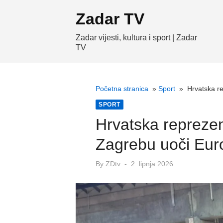
Skip
Zadar TV
to
content
Zadar vijesti, kultura i sport | Zadar
TV
Početna stranica
»
Sport
»
Hrvatska r
SPORT
Hrvatska reprezen
Zagrebu uoči Eur
Posted
By
ZDtv
2. lipnja 2026.
on