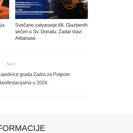
ija
Svečano zatvaranje 66. Glazbenih
večeri u Sv. Donatu: Zadar slavi
Arbanase
Next
 zajednice grada Zadra za Potpore
Manifestacijama u 2024.
FORMACIJE