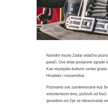
Narodni muzej Zadar srdačno poziva 
palači. Ove dvije povijesne zgrade i
Kao muzejsko-kulturni centar grada 
Hrvatske i inozemstva.
Pozivamo sve zainteresirane koji žel
volonterskom timu, počevši od Noći 
(posebno oni čije se obrazovanje veže