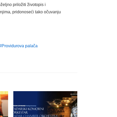
oželjno priložiti životopis i
đanjima, pridonoseći tako očuvanju
Providurova palača