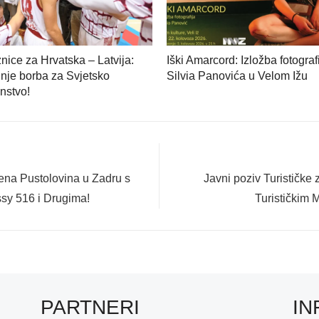
nice za Hrvatska – Latvija:
Iški Amarcord: Izložba fotograf
nje borba za Svjetsko
Silvia Panovića u Velom Ižu
nstvo!
Next
a Pustolovina u Zadru s
Javni poziv Turističke
post:
y 516 i Drugima!
Turističkim 
PARTNERI
IN