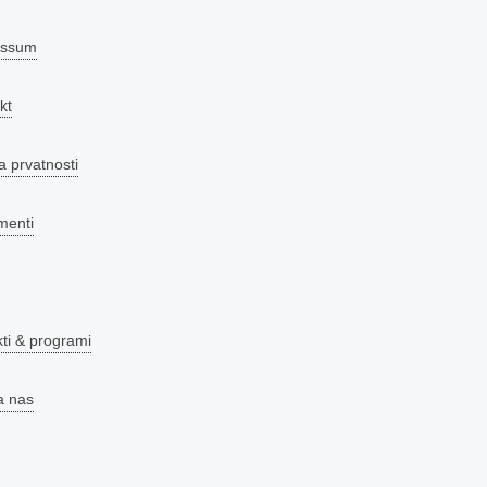
essum
kt
a prvatnosti
menti
kti & programi
a nas