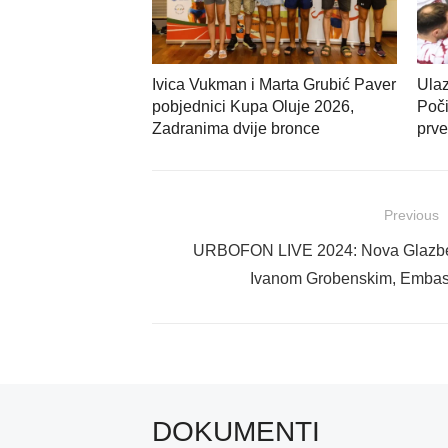
Ivica Vukman i Marta Grubić Paver
Ulaz
pobjednici Kupa Oluje 2026,
Poči
Zadranima dvije bronce
prve
Navigacija
Previous
objava
Previous
URBOFON LIVE 2024: Nova Glazben
post:
Ivanom Grobenskim, Embass
DOKUMENTI