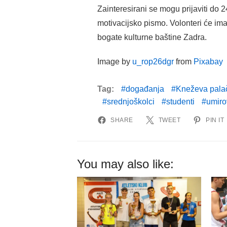
Zainteresirani se mogu prijaviti do 
motivacijsko pismo. Volonteri će ima
bogate kulturne baštine Zadra.
Image by
u_rop26dgr
from
Pixabay
Tag:
događanja
Kneževa pala
srednjoškolci
studenti
umiro
SHARE
TWEET
PIN IT
You may also like: