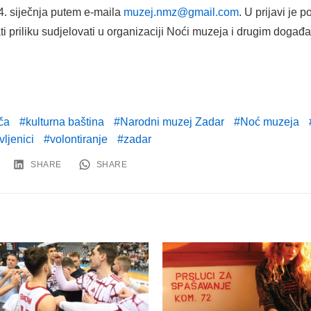
24. siječnja putem e-maila
muzej.nmz@gmail.com
. U prijavi je p
ti priliku sudjelovati u organizaciji Noći muzeja i drugim doga
ča
kulturna baština
Narodni muzej Zadar
Noć muzeja
vljenici
volontiranje
zadar
SHARE
SHARE