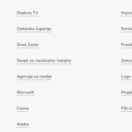
Diadora TV
Impr
Zadarska županija
Konta
Grad Zadar
Pravil
Savjet za nacionalne manjine
Doku
Agencija za medije
Logo
Microsoft
Proje
Canva
Piši z
Adobe