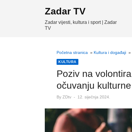
Skip
Zadar TV
to
content
Zadar vijesti, kultura i sport | Zadar
TV
Početna stranica
»
Kultura i događaji
»
KULTURA
Poziv na volontir
očuvanju kulturne
Posted
By
ZDtv
12. siječnja 2024.
on