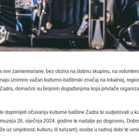
sve zainteresirane, bez obzira na dobnu skupinu, na volonters
maju iznimno važan kulturno-baštinski značaj na lokalnoj, region
Zadra, domaćini su brojnim događanjima koja privlače organizaci
e doprinijeti očuvanju kulturne baštine Zadra te sudjelovati u k
muzeja 26. siječnja 2024. godine te nadalje po dogovoru. Dobrod
 uz umjetnost, kulturu, ili turizam), osobe u radnoj dobi te umir