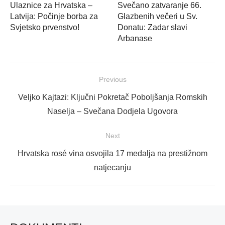
Ulaznice za Hrvatska –
Svečano zatvaranje 66.
Latvija: Počinje borba za
Glazbenih večeri u Sv.
Svjetsko prvenstvo!
Donatu: Zadar slavi
Arbanase
Navigacija
Previous
objava
Previous
Veljko Kajtazi: Ključni Pokretač Poboljšanja Romskih
post:
Naselja – Svečana Dodjela Ugovora
Next
Next
Hrvatska rosé vina osvojila 17 medalja na prestižnom
post:
natjecanju