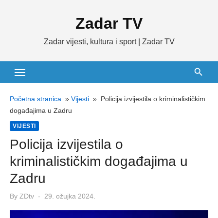
Skip
Zadar TV
to
content
Zadar vijesti, kultura i sport | Zadar TV
Početna stranica
»
Vijesti
»
Policija izvijestila o kriminalističkim
događajima u Zadru
VIJESTI
Policija izvijestila o
kriminalističkim događajima u
Zadru
Posted
By
ZDtv
29. ožujka 2024.
on