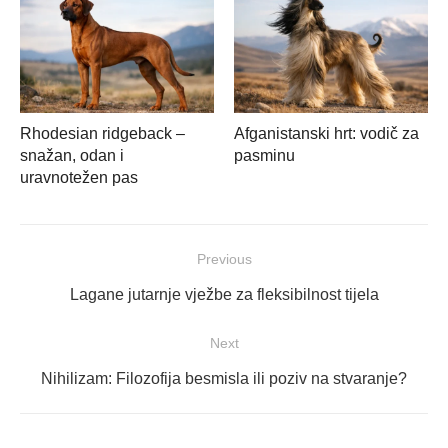
Rhodesian ridgeback –
Afganistanski hrt: vodič za
snažan, odan i
pasminu
uravnotežen pas
Navigacija
Previous
objava
Previous
Lagane jutarnje vježbe za fleksibilnost tijela
post:
Next
Next
Nihilizam: Filozofija besmisla ili poziv na stvaranje?
post: