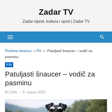
Skip
Zadar TV
to
content
Zadar vijesti, kultura i sport | Zadar TV
Početna stranica
»
Psi
»
Patuljasti šnaucer – vodič za
pasminu
PSI
Patuljasti šnaucer – vodič za
pasminu
Posted
By
ZDtv
8. srpnja 2026.
on