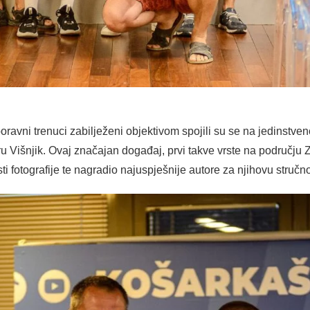
boravni trenuci zabilježeni objektivom spojili su se na jedinstven
u Višnjik. Ovaj značajan događaj, prvi takve vrste na području 
sti fotografije te nagradio najuspješnije autore za njihovu stručno