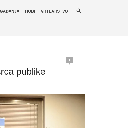
GAĐANJA
HOBI
VRTLARSTVO
e
1
srca publike