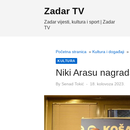
Skip
Zadar TV
to
content
Zadar vijesti, kultura i sport | Zadar
TV
Početna stranica
»
Kultura i događaji
»
KULTURA
Niki Arasu nagrada
Posted
By
Senad Tokić
18. kolovoza 2023.
on