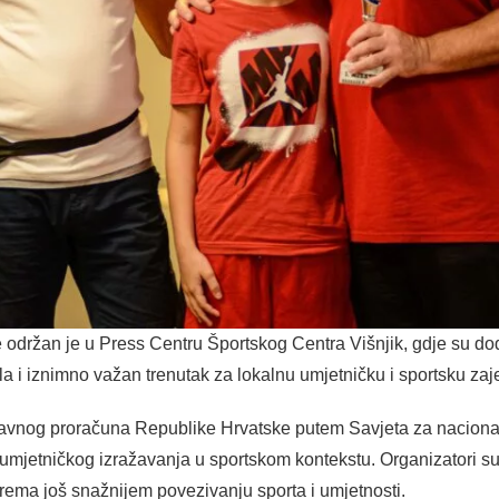
 održan je u Press Centru Športskog Centra Višnjik, gdje su dod
a i iznimno važan trenutak za lokalnu umjetničku i sportsku zaj
Državnog proračuna Republike Hrvatske putem Savjeta za nacion
umjetničkog izražavanja u sportskom kontekstu. Organizatori su i
prema još snažnijem povezivanju sporta i umjetnosti.