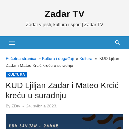
Skip
Zadar TV
to
content
Zadar vijesti, kultura i sport | Zadar TV
Početna stranica
»
Kultura i događaji
»
Kultura
»
KUD Ljiljan
Zadar i Mateo Krcić kreću u suradnju
KULTURA
KUD Ljiljan Zadar i Mateo Krcić
kreću u suradnju
Posted
By
ZDtv
24. svibnja 2023.
on