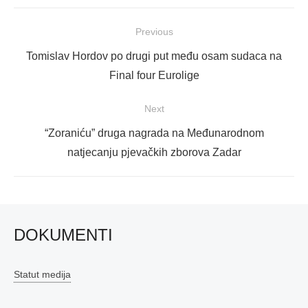
Navigacija
Previous
objava
Previous
Tomislav Hordov po drugi put među osam sudaca na
post:
Final four Eurolige
Next
Next
“Zoraniću” druga nagrada na Međunarodnom
post:
natjecanju pjevačkih zborova Zadar
DOKUMENTI
Statut medija