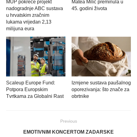
MUP pokreće projekt
Matea Milić preminula u
nadogradnje ABC sustava
45. godini života
u hrvatskim zračnim
lukama vrijedan 2,13
milijuna eura
Scaleup Europe Fund:
Izmjene sustava paušalnog
Potpora Europskim
oporezivanja: što znače za
Tvrtkama za Globalni Rast
obrtnike
Navigacija
Previous
objava
Previous
EMOTIVNIM KONCERTOM ZADARSKE