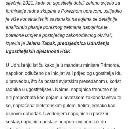
siječnja 2021. kada su ugostitelji dobili zeleno svjetlo za
formiranje radne skupine s Poreznom upravom, uslijedilo
je više konstruktivnih sastanaka na kojima se detaljnije
analiziralo pitanje poreznog tretmana napojnica te
potrebne izmjene postojećeg zakonodavnog okvira“,
izjavila je
Jelena Tabak, predsjednica Udruženja
ugostiteljskih djelatnosti HGK.
U Udruženju ističu kako je u mandatu ministra Primorca,
napokon odlučeno da inicijativa i prijedlog ugostitelja idu
u provedbu, što će postati svjetskim presedanom u korist
radnika u ugostiteljstvu. Naime, napojnica trenutno nije
niti prepoznata kao pojam u hrvatskom zakonodavstvu te
se, naplaćena elektronskim putem, tretira jednako kao
osnovni dohodak. Uvođenjem napojnice u porezni
sustav, napojnica postaje neoporezivi primitak do