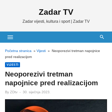
Skip
Zadar TV
to
content
Zadar vijesti, kultura i sport | Zadar TV
Početna stranica
»
Vijesti
»
Neoporezivi tretman napojnice
pred realizacijom
VIJESTI
Neoporezivi tretman
napojnice pred realizacijom
Posted
By
ZDtv
30. siječnja 2023.
on