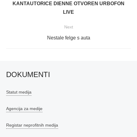
post:
KANTAUTORICE DIENNE OTVOREN URBOFON
LIVE
Next
Next
Nestale felge s auta
post:
DOKUMENTI
Statut medija
Agencija za medije
Registar neprofitnih medija