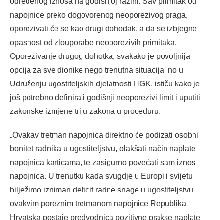
određenog iznosa na godišnjoj razini. Sav primitak od
napojnice preko dogovorenog neoporezivog praga,
oporezivati će se kao drugi dohodak, a da se izbjegne
opasnost od zlouporabe neoporezivih primitaka.
Oporezivanje drugog dohotka, svakako je povoljnija
opcija za sve dionike nego trenutna situacija, no u
Udruženju ugostiteljskih djelatnosti HGK, ističu kako je
još potrebno definirati godišnji neoporezivi limit i uputiti
zakonske izmjene triju zakona u proceduru.
„Ovakav tretman napojnica direktno će podizati osobni
bonitet radnika u ugostiteljstvu, olakšati način naplate
napojnica karticama, te zasigurno povećati sam iznos
napojnica. U trenutku kada svugdje u Europi i svijetu
bilježimo izniman deficit radne snage u ugostiteljstvu,
ovakvim poreznim tretmanom napojnice Republika
Hrvatska postaje predvodnica pozitivne prakse naplate