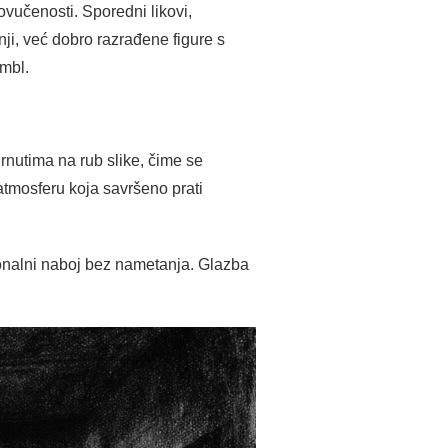
ovučenosti. Sporedni likovi,
nji, već dobro razrađene figure s
ambl.
urnutima na rub slike, čime se
atmosferu koja savršeno prati
ionalni naboj bez nametanja. Glazba