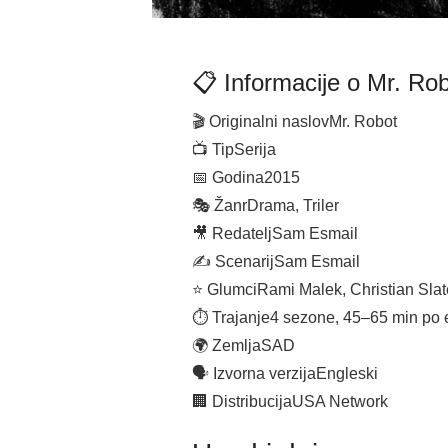
📋 Informacije o Mr. Ro
🎬 Originalni naslov
Mr. Robot
📺 Tip
Serija
📅 Godina
2015
🎭 Žanr
Drama, Triler
🎥 Redatelj
Sam Esmail
✍️ Scenarij
Sam Esmail
⭐ Glumci
Rami Malek, Christian Slat
⏱ Trajanje
4 sezone, 45–65 min po 
🌍 Zemlja
SAD
🗣 Izvorna verzija
Engleski
🏢 Distribucija
USA Network