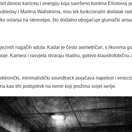
bot donosi karizmu i energiju koja savršeno kontrira Elliotovoj p
oubleday i Martina Wallströma, nisu tek funkcionalni dodatak rad
jetko oslanja na stereotipe, što dodatno obogaćuje glumački ans
 njezinih najjačih aduta. Kadar je često asimetričan, s likovima g
oje. Kamera i rasvjeta stvaraju hladnu, gotovo klaustrofobičnu 
lektronički, minimalistički soundtrack pojačava napetost i emoc
utna kao tihi podsjetnik na nemir koji prožima svijet serije.