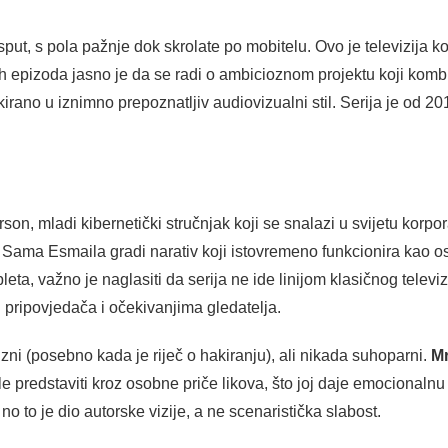
sput, s pola pažnje dok skrolate po mobitelu. Ovo je televizija k
 epizoda jasno je da se radi o ambicioznom projektu koji komb
upakirano u iznimno prepoznatljiv audiovizualni stil. Serija je od 
erson, mladi kibernetički stručnjak koji se snalazi u svijetu korpo
j Sama Esmaila gradi narativ koji istovremeno funkcionira kao os
pleta, važno je naglasiti da serija ne ide linijom klasičnog televi
pripovjedača i očekivanjima gledatelja.
cizni (posebno kada je riječ o hakiranju), ali nikada suhoparni.
Mr
ole predstaviti kroz osobne priče likova, što joj daje emocionaln
o to je dio autorske vizije, a ne scenaristička slabost.