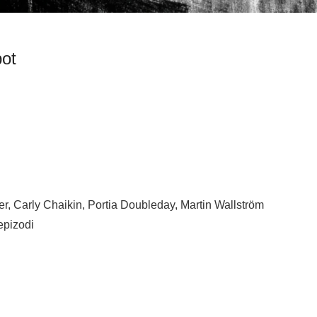
bot
er, Carly Chaikin, Portia Doubleday, Martin Wallström
epizodi