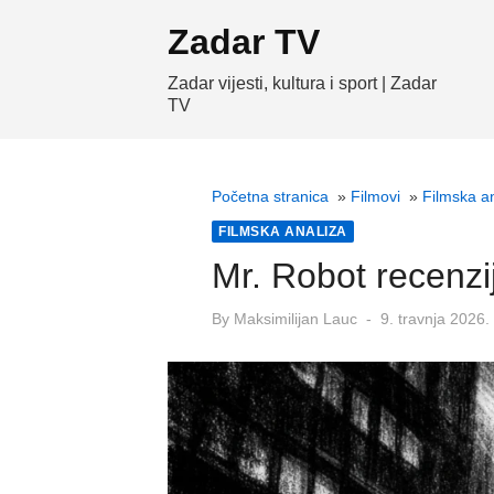
Skip
Zadar TV
to
content
Zadar vijesti, kultura i sport | Zadar
TV
Početna stranica
»
Filmovi
»
Filmska a
FILMSKA ANALIZA
Mr. Robot recenzij
Posted
By
Maksimilijan Lauc
9. travnja 2026.
on