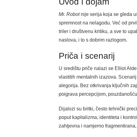
Uvod i dojam
Mr. Robot
nije serija koja se gleda u
spremnost na nelagodu. Već od prvih
triler i društvenu kritiku, a sve to 
naslova, i to s dobrim razlogom.
Priča i scenarij
U središtu priče nalazi se Elliot Ald
vlastitih mentalnih izazova. Scenari
alegorija. Bez otkrivanja ključnih za
poigrava percepcijom, pouzdanošću 
Dijalozi su britki, često tehnički pre
poput kapitalizma, identiteta i kontr
zahtjevna i namjerno fragmentirana, n