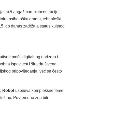
oja traži angažman, koncentraciju i
inira psihološku dramu, tehnološki
2015. do danas zadržala status kultnog
rativne moći, digitalnog nadzora i
obna ispovijest i šira društvena
zijskog pripovijedanja, već se često
. Robot
uspijeva kompleksne teme
u težinu. Povremeno zna biti