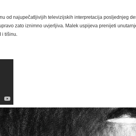
u od najupečatljivijih televizijskih interpretacija posljednjeg d
 upravo zato iznimno uvjerljiva. Malek uspijeva prenijeti unutarnj
i tišinu.