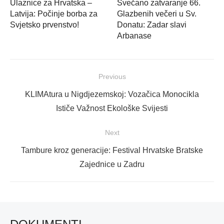
Ulaznice za Hrvatska –
Svečano zatvaranje 66.
Latvija: Počinje borba za
Glazbenih večeri u Sv.
Svjetsko prvenstvo!
Donatu: Zadar slavi
Arbanase
Navigacija
Previous
objava
Previous
KLIMAtura u Nigdjezemskoj: Vozačica Monocikla
post:
Ističe Važnost Ekološke Svijesti
Next
Next
Tambure kroz generacije: Festival Hrvatske Bratske
post:
Zajednice u Zadru