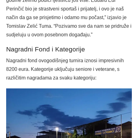
godine želimo podići ljestvicu još više. Eduard Edi
Perinčić bio je strastveni sportaš i prijatelj, i ovo je naš
način da ga se prisjetimo i odamo mu počast,” izjavio je
Tomislav Zelić Tuma. “Pozivamo sve da nam se pridruže i
sudjeluju u ovom posebnom događaju.”
Nagradni Fond i Kategorije
Nagradni fond ovogodišnjeg turnira iznosi impresivnih
8200 eura. Kategorije uključuju seniore i veterane, s
različitim nagradama za svaku kategoriju: