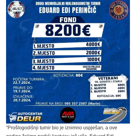
“Prošlogodišnji turnir bio je iznimno uspješan, a ove