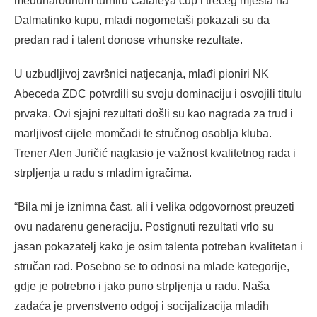
međunarodnom turniru Cataleya cup i trećeg mjesta na
Dalmatinko kupu, mladi nogometaši pokazali su da
predan rad i talent donose vrhunske rezultate.
U uzbudljivoj završnici natjecanja, mlađi pioniri NK
Abeceda ZDC potvrdili su svoju dominaciju i osvojili titulu
prvaka. Ovi sjajni rezultati došli su kao nagrada za trud i
marljivost cijele momčadi te stručnog osoblja kluba.
Trener Alen Juričić naglasio je važnost kvalitetnog rada i
strpljenja u radu s mladim igračima.
“Bila mi je iznimna čast, ali i velika odgovornost preuzeti
ovu nadarenu generaciju. Postignuti rezultati vrlo su
jasan pokazatelj kako je osim talenta potreban kvalitetan i
stručan rad. Posebno se to odnosi na mlađe kategorije,
gdje je potrebno i jako puno strpljenja u radu. Naša
zadaća je prvenstveno odgoj i socijalizacija mladih