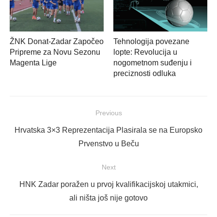
ŽNK Donat-Zadar Započeo
Tehnologija povezane
Pripreme za Novu Sezonu
lopte: Revolucija u
Magenta Lige
nogometnom suđenju i
preciznosti odluka
Navigacija
Previous
objava
Previous
Hrvatska 3×3 Reprezentacija Plasirala se na Europsko
post:
Prvenstvo u Beču
Next
Next
HNK Zadar poražen u prvoj kvalifikacijskoj utakmici,
post:
ali ništa još nije gotovo