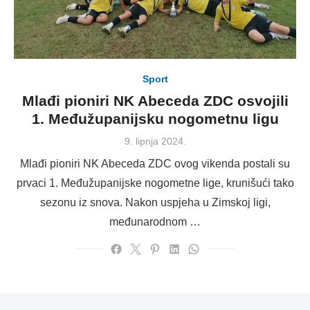
Sport
Mlađi pioniri NK Abeceda ZDC osvojili
1. Međužupanijsku nogometnu ligu
Posted
9. lipnja 2024.
on
Mlađi pioniri NK Abeceda ZDC ovog vikenda postali su
prvaci 1. Međužupanijske nogometne lige, krunišući tako
sezonu iz snova. Nakon uspjeha u Zimskoj ligi,
međunarodnom …