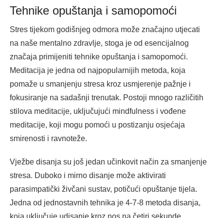
Tehnike opuštanja i samopomoći
Stres tijekom godišnjeg odmora može značajno utjecati
na naše mentalno zdravlje, stoga je od esencijalnog
značaja primijeniti tehnike opuštanja i samopomoći.
Meditacija je jedna od najpopularnijih metoda, koja
pomaže u smanjenju stresa kroz usmjerenje pažnje i
fokusiranje na sadašnji trenutak. Postoji mnogo različitih
stilova meditacije, uključujući mindfulness i vođene
meditacije, koji mogu pomoći u postizanju osjećaja
smirenosti i ravnoteže.
Vježbe disanja su još jedan učinkovit način za smanjenje
stresa. Duboko i mirno disanje može aktivirati
parasimpatički živčani sustav, potičući opuštanje tijela.
Jedna od jednostavnih tehnika je 4-7-8 metoda disanja,
koja uključuje udisanje kroz nos na četiri sekunde,