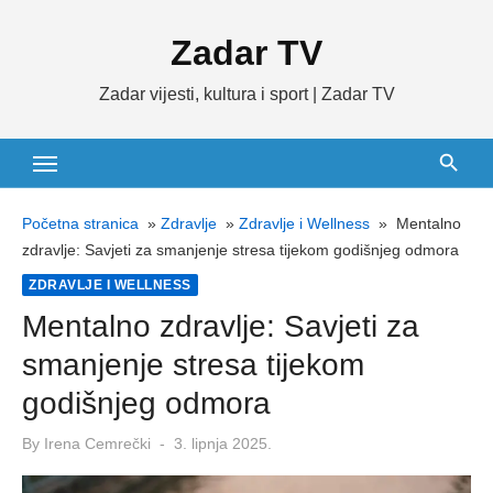
Skip
Zadar TV
to
content
Zadar vijesti, kultura i sport | Zadar TV
Početna stranica
»
Zdravlje
»
Zdravlje i Wellness
»
Mentalno
zdravlje: Savjeti za smanjenje stresa tijekom godišnjeg odmora
ZDRAVLJE I WELLNESS
Mentalno zdravlje: Savjeti za
smanjenje stresa tijekom
godišnjeg odmora
Posted
By
Irena Cemrečki
3. lipnja 2025.
on