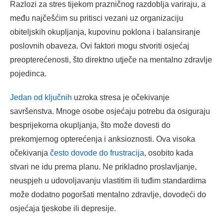
Razlozi za stres tijekom prazničnog razdoblja variraju, a
među najčešćim su pritisci vezani uz organizaciju
obiteljskih okupljanja, kupovinu poklona i balansiranje
poslovnih obaveza. Ovi faktori mogu stvoriti osjećaj
preopterećenosti, što direktno utječe na mentalno zdravlje
pojedinca.
Jedan od ključnih
uzroka stresa je očekivanje
savršenstva. Mnoge osobe osjećaju potrebu da osiguraju
besprijekorna okupljanja, što može dovesti do
prekomjernog opterećenja i anksioznosti. Ova visoka
očekivanja
često dovode do frustracija
, osobito kada
stvari ne idu prema planu. Ne prikladno proslavljanje,
neuspjeh u udovoljavanju vlastitim ili tuđim standardima
može dodatno pogoršati mentalno zdravlje, dovodeći do
osjećaja tjeskobe ili depresije.