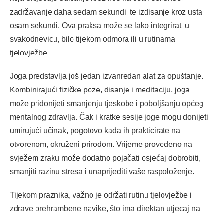
zadržavanje daha sedam sekundi, te izdisanje kroz usta
osam sekundi. Ova praksa može se lako integrirati u
svakodnevicu, bilo tijekom odmora ili u rutinama
tjelovježbe.
Joga predstavlja još jedan izvanredan alat za opuštanje.
Kombinirajući fizičke poze, disanje i meditaciju, joga
može pridonijeti smanjenju tjeskobe i poboljšanju općeg
mentalnog zdravlja. Čak i kratke sesije joge mogu donijeti
umirujući učinak, pogotovo kada ih prakticirate na
otvorenom, okruženi prirodom. Vrijeme provedeno na
svježem zraku može dodatno pojačati osjećaj dobrobiti,
smanjiti razinu stresa i unaprijediti vaše raspoloženje.
Tijekom praznika, važno je održati rutinu tjelovježbe i
zdrave prehrambene navike, što ima direktan utjecaj na