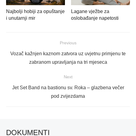
Najbolji hobiji za opuštanje
Lagane vježbe za
i unutarnji mir
oslobađanje napetosti
Navigacija
Previous
objava
Previous
Vozač kažnjen kaznom zatvora uz uvjetnu primjenu te
post:
zabranom upravljanja na tri mjeseca
Next
Next
Jet Set Band na bastionu sv. Roka – glazbena večer
post:
pod zvijezdama
DOKUMENTI