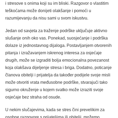
i stresove s onima koji su im bliski. Razgovor o vlastitim
teškoćama može donijeti olakšanje i pomoći u
razumijevanju da nisu sami u svom iskustvu.
Jedan od savjeta za traženje podrške uključuje aktivno
slušanje onih oko vas. Ponekad, suosjećanje i podrška
dolaze iz jednostavnog dijaloga. Postavljanjem otvorenih
pitanja i izražavanjem iskrenog interesa za osjećaje
drugih, može se izgraditi bolja emocionalna povezanost
koja olakšava dijeljenje stresa i briga. Dodatno, poticanje
članova obitelji i prijatelja da također podijele svoje misli
može otvoriti vrata međusobne podrške, stvarajući tako
sigurno okruženje u kojem svatko može izraziti svoje
osjećaje bez straha od osude.
U nekim slučajevima, kada se stres čini prevelikim za
osobne razgovore s prijateljima ili obitelji, možemo