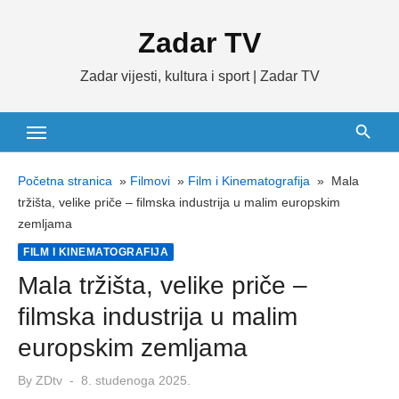
Skip
Zadar TV
to
content
Zadar vijesti, kultura i sport | Zadar TV
Početna stranica
»
Filmovi
»
Film i Kinematografija
»
Mala
tržišta, velike priče – filmska industrija u malim europskim
zemljama
FILM I KINEMATOGRAFIJA
Mala tržišta, velike priče –
filmska industrija u malim
europskim zemljama
Posted
By
ZDtv
8. studenoga 2025.
on