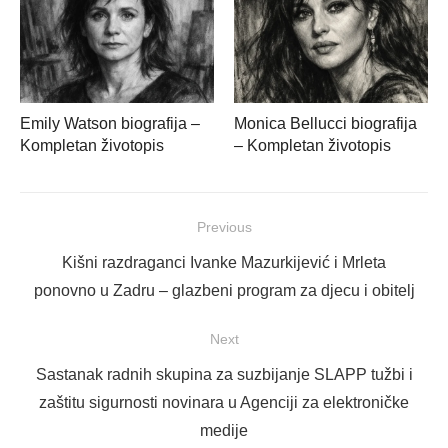
Emily Watson biografija –
Monica Bellucci biografija
Kompletan životopis
– Kompletan životopis
Navigacija
Previous
objava
Previous
Kišni razdraganci Ivanke Mazurkijević i Mrleta
post:
ponovno u Zadru – glazbeni program za djecu i obitelj
Next
Next
Sastanak radnih skupina za suzbijanje SLAPP tužbi i
post:
zaštitu sigurnosti novinara u Agenciji za elektroničke
medije