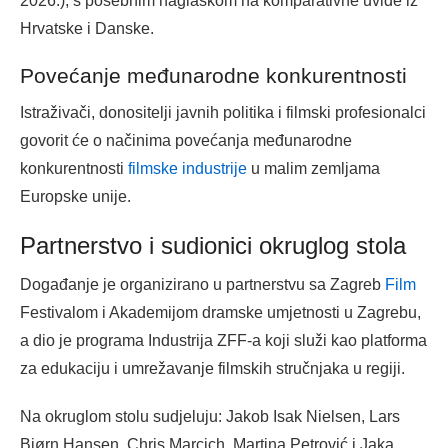
2026.), s posebnim naglaskom na komparativne uvide iz
Hrvatske i Danske.
Povećanje međunarodne konkurentnosti
Istraživači, donositelji javnih politika i filmski profesionalci
govorit će o načinima povećanja međunarodne
konkurentnosti
filmske industrije
u malim zemljama
Europske unije.
Partnerstvo i sudionici okruglog stola
Događanje je organizirano u partnerstvu sa Zagreb
Film
Festivalom i Akademijom dramske umjetnosti u Zagrebu,
a dio je programa Industrija ZFF-a koji služi kao platforma
za edukaciju i umrežavanje filmskih stručnjaka u regiji.
Na okruglom stolu sudjeluju: Jakob Isak Nielsen, Lars
Bjørn Hansen, Chris Marcich, Martina Petrović i Jaka