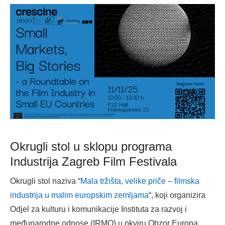
Okrugli stol u sklopu programa
Industrija Zagreb Film Festivala
Okrugli stol naziva “
Mala tržišta, velike priče – filmska
industrija u malim europskim zemljama
“, koji organizira
Odjel za kulturu i komunikacije Instituta za razvoj i
međunarodne odnose (IRMO) u okviru Obzor Europa