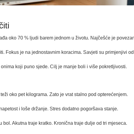
iti
ogađa oko 70 % ljudi barem jednom u životu. Najčešće je poveza
i. Fokus je na jednostavnim koracima. Savjeti su primjenjivi o
ima koji puno sjede. Cilj je manje boli i više pokretljivosti.
 teži oko pet kilograma. Zato je vrat stalno pod opterećenjem.
 napetost i loše držanje. Stres dodatno pogoršava stanje.
u bol. Akutna traje kratko. Kronična traje dulje od tri mjeseca.