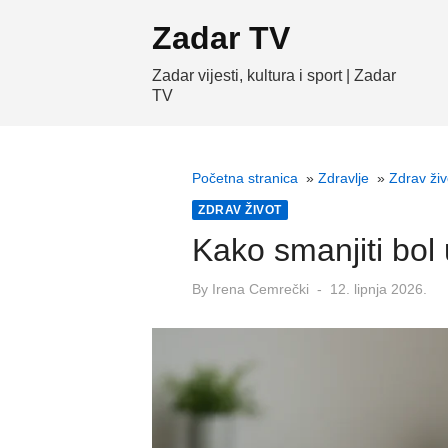
Skip
Zadar TV
to
content
Zadar vijesti, kultura i sport | Zadar
TV
Početna stranica
»
Zdravlje
»
Zdrav živ
ZDRAV ŽIVOT
Kako smanjiti bol 
Posted
By
Irena Cemrečki
12. lipnja 2026.
on