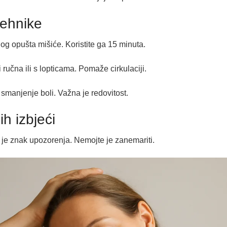
tehnike
log opušta mišiće. Koristite ga 15 minuta.
ručna ili s lopticama. Pomaže cirkulaciji.
 smanjenje boli. Važna je redovitost.
h izbjeći
l je znak upozorenja. Nemojte je zanemariti.