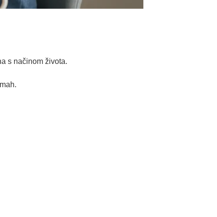
na s načinom života.
dmah.