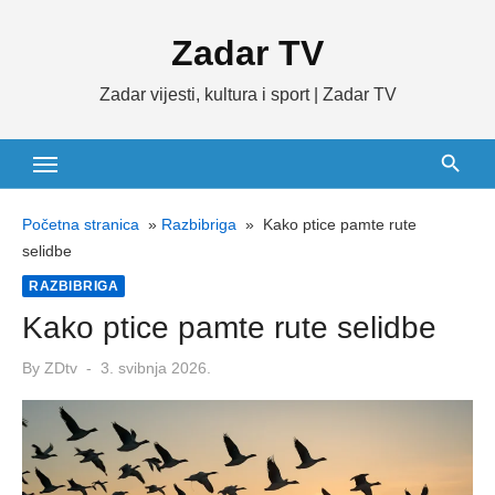
Skip
Zadar TV
to
content
Zadar vijesti, kultura i sport | Zadar TV
Početna stranica
»
Razbibriga
»
Kako ptice pamte rute
selidbe
RAZBIBRIGA
Kako ptice pamte rute selidbe
Posted
By
ZDtv
3. svibnja 2026.
on