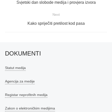
objava
Previous
Svjetski dan slobode medija i provjera izvora
post:
Next
Next
Kako spriječiti pretilost kod pasa
post:
DOKUMENTI
Statut medija
Agencija za medije
Registar neprofitnih medija
Zakon o elektroničkim medijima