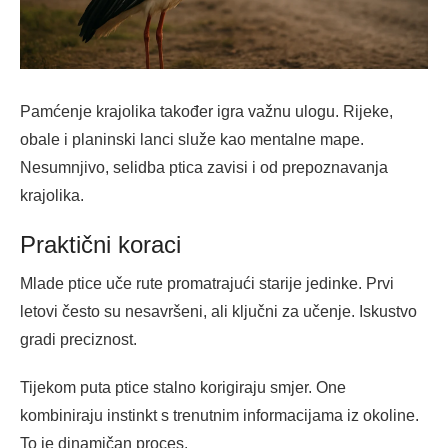
Pamćenje krajolika također igra važnu ulogu. Rijeke,
obale i planinski lanci služe kao mentalne mape.
Nesumnjivo, selidba ptica zavisi i od prepoznavanja
krajolika.
Praktični koraci
Mlade ptice uče rute promatrajući starije jedinke. Prvi
letovi često su nesavršeni, ali ključni za učenje. Iskustvo
gradi preciznost.
Tijekom puta ptice stalno korigiraju smjer. One
kombiniraju instinkt s trenutnim informacijama iz okoline.
To je dinamičan proces.